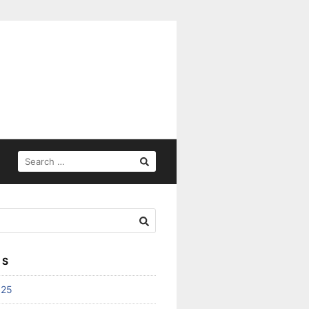
SEARCH
FOR:
ES
025