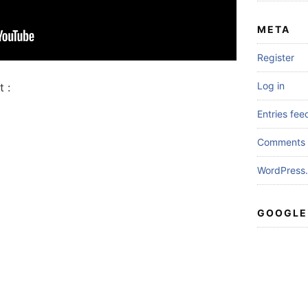
META
Register
Log in
 :
Entries fee
Comments 
WordPress.
GOOGLE