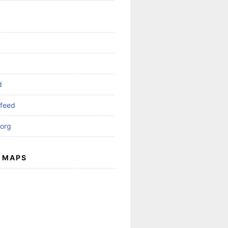
d
feed
org
 MAPS