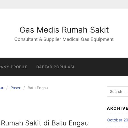
Gas Medis Rumah Sakit
Consultant & Supplier Medical Gas Equipment
ANY PROFILE
DAFTAR POPULASI
ur
Paser
Batu Engau
Search
for:
ARCHIV
October 2
 Rumah Sakit di Batu Engau