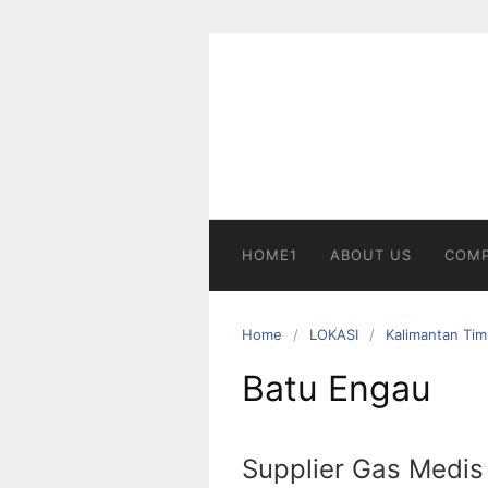
Skip
to
content
HOME1
ABOUT US
COMP
Home
LOKASI
Kalimantan Tim
Batu Engau
Supplier Gas Medis