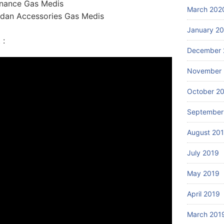
enance Gas Medis
March 202
dan Accessories Gas Medis
January 2
 :
December 
November 
October 2
September
August 20
July 2019
May 2019
April 2019
March 201