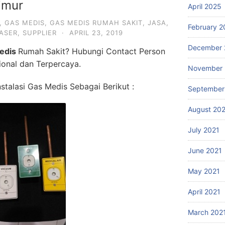
imur
April 2025
,
GAS MEDIS
,
GAS MEDIS RUMAH SAKIT
,
JASA
,
February 2
ASER
,
SUPPLIER
·
APRIL 23, 2019
December 
edis
Rumah Sakit? Hubungi Contact Person
sional dan Terpercaya.
November 
talasi Gas Medis Sebagai Berikut :
September
August 20
July 2021
June 2021
May 2021
April 2021
March 202