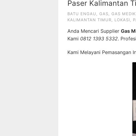
Paser Kalimantan T
BATU ENGAU
,
GAS
,
GAS MEDIK
KALIMANTAN TIMUR
,
LOKASI
,
P
Anda Mencari Supplier
Gas M
Kami
0812 1393 5332
. Profe
Kami Melayani Pemasangan Ins