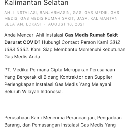
Kalimantan Selatan
AHLI INSTALASI
,
BANJARMASIN
,
GAS
,
GAS MEDIK
,
GAS
MEDIS
,
GAS MEDIS RUMAH SAKIT
,
JASA
,
KALIMANTAN
SELATAN
,
LOKASI
·
AUGUST 10, 2021
Anda Mencari Ahli Instalasi
Gas Medis Rumah Sakit
Darurat COVID
? Hubungi Contact Person Kami
0812
1393 5332
. Kami Siap Membantu Memenuhi Kebutuhan
Gas Medis Anda.
PT. Medika Permana Cipta Merupakan Perusahaan
Yang Bergerak di Bidang Kontraktor dan Supplier
Perlengkapan Instalasi Gas Medis Yang Melayani
Seluruh Wilayah Indonesia.
Perusahaan Kami Menerima Perancangan, Pengadaan
Barang, dan Pemasangan Instalasi Gas Medis Yang