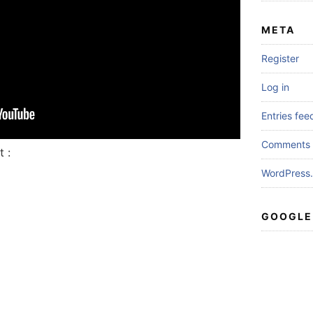
META
Register
Log in
Entries fee
Comments 
 :
WordPress.
GOOGLE