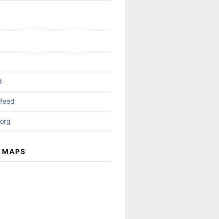
d
feed
org
 MAPS