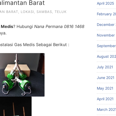
limantan Barat
April 2025
AN BARAT
,
LOKASI
,
SAMBAS
,
TELUK
February 2
December 
 Medis
? Hubungi
Nana Permana 0816 1468
aya.
November 
talasi Gas Medis Sebagai Berikut :
September
August 20
July 2021
June 2021
May 2021
April 2021
March 202