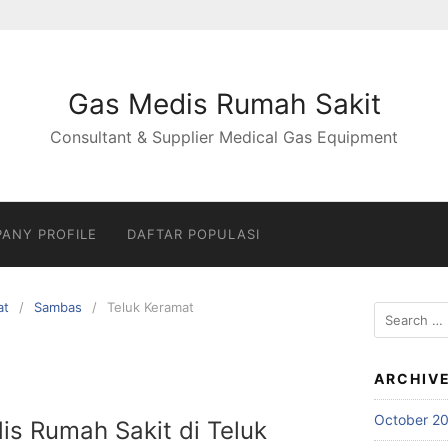
Gas Medis Rumah Sakit
Consultant & Supplier Medical Gas Equipment
ANY PROFILE
DAFTAR POPULASI
at
Sambas
Teluk Keramat
Search
for:
ARCHIV
October 2
is Rumah Sakit di Teluk