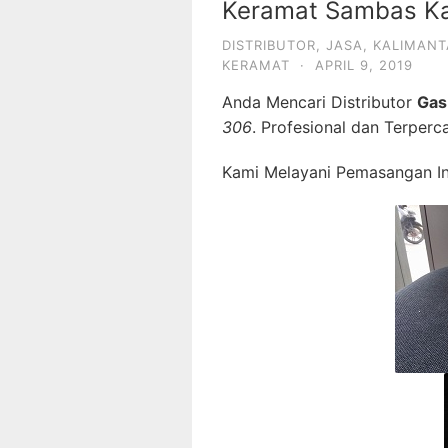
Keramat Sambas Ka
DISTRIBUTOR
,
JASA
,
KALIMANT
KERAMAT
·
APRIL 9, 2019
Anda Mencari Distributor
Gas
306
. Profesional dan Terperc
Kami Melayani Pemasangan Ins