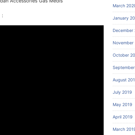
dan Accessories Gas Medis
March 202
 :
January 2
December 
November 
October 2
September
August 20
July 2019
May 2019
April 2019
March 201