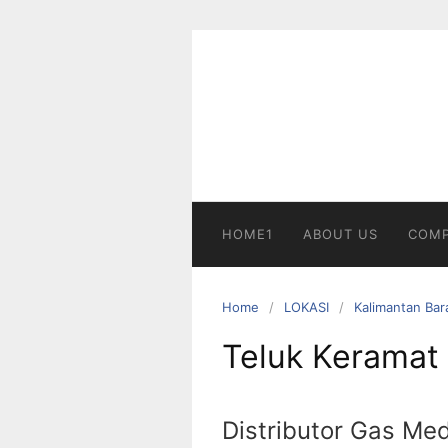
Skip
to
content
HOME1
ABOUT US
COMP
Home
LOKASI
Kalimantan Bar
Teluk Keramat
Distributor Gas Med