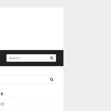
SEARCH
FOR:
ES
025