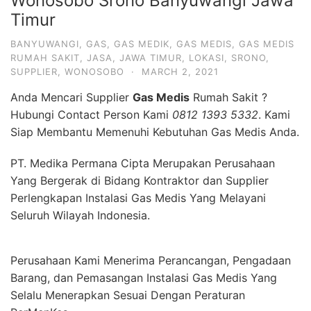
Wonosobo Srono Banyuwangi Jawa
Timur
BANYUWANGI
,
GAS
,
GAS MEDIK
,
GAS MEDIS
,
GAS MEDIS
RUMAH SAKIT
,
JASA
,
JAWA TIMUR
,
LOKASI
,
SRONO
,
SUPPLIER
,
WONOSOBO
·
MARCH 2, 2021
Anda Mencari Supplier
Gas Medis
Rumah Sakit ?
Hubungi Contact Person Kami
0812 1393 5332
. Kami
Siap Membantu Memenuhi Kebutuhan Gas Medis Anda.
PT. Medika Permana Cipta Merupakan Perusahaan
Yang Bergerak di Bidang Kontraktor dan Supplier
Perlengkapan Instalasi Gas Medis Yang Melayani
Seluruh Wilayah Indonesia.
Perusahaan Kami Menerima Perancangan, Pengadaan
Barang, dan Pemasangan Instalasi Gas Medis Yang
Selalu Menerapkan Sesuai Dengan Peraturan