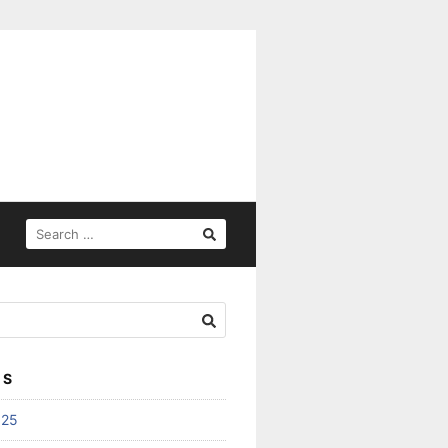
SEARCH
FOR:
ES
025