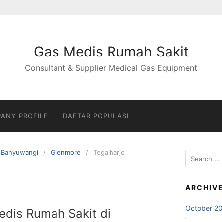
Gas Medis Rumah Sakit
Consultant & Supplier Medical Gas Equipment
ANY PROFILE
DAFTAR POPULASI
Banyuwangi
Glenmore
Tegalharjo
Search
for:
ARCHIV
October 2
Medis Rumah Sakit di