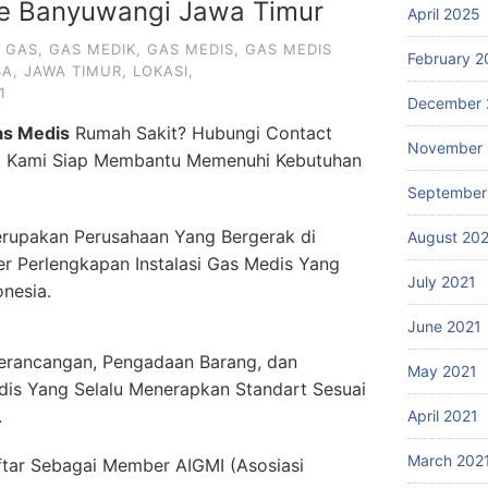
re Banyuwangi Jawa Timur
April 2025
,
GAS
,
GAS MEDIK
,
GAS MEDIS
,
GAS MEDIS
February 2
SA
,
JAWA TIMUR
,
LOKASI
,
1
December 
as Medis
Rumah Sakit? Hubungi Contact
November 
. Kami Siap Membantu Memenuhi Kebutuhan
September
rupakan Perusahaan Yang Bergerak di
August 20
er Perlengkapan Instalasi Gas Medis Yang
July 2021
onesia.
June 2021
erancangan, Pengadaan Barang, dan
May 2021
dis Yang Selalu Menerapkan Standart Sesuai
.
April 2021
March 202
ftar Sebagai Member AIGMI (Asosiasi