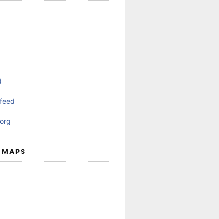
d
feed
org
 MAPS