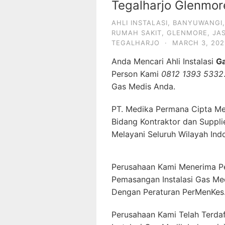
Tegalharjo Glenmo
AHLI INSTALASI
,
BANYUWANGI
RUMAH SAKIT
,
GLENMORE
,
JA
TEGALHARJO
·
MARCH 3, 202
Anda Mencari Ahli Instalasi
G
Person Kami
0812 1393 5332
Gas Medis Anda.
PT. Medika Permana Cipta Me
Bidang Kontraktor dan Suppli
Melayani Seluruh Wilayah Ind
Perusahaan Kami Menerima P
Pemasangan Instalasi Gas Me
Dengan Peraturan PerMenKes
Perusahaan Kami Telah Terda