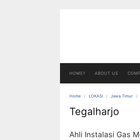
Skip
to
content
HOME1
ABOUT US
COMP
Home
LOKASI
Jawa Timur
Tegalharjo
Ahli Instalasi Gas 