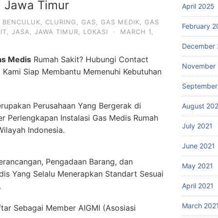
i Jawa Timur
April 2025
,
BENCULUK
,
CLURING
,
GAS
,
GAS MEDIK
,
GAS
February 2
IT
,
JASA
,
JAWA TIMUR
,
LOKASI
·
MARCH 1,
December 
as Medis
Rumah Sakit? Hubungi Contact
November 
. Kami Siap Membantu Memenuhi Kebutuhan
September
rupakan Perusahaan Yang Bergerak di
August 20
er Perlengkapan Instalasi Gas Medis Rumah
July 2021
Wilayah Indonesia.
June 2021
erancangan, Pengadaan Barang, dan
May 2021
dis Yang Selalu Menerapkan Standart Sesuai
.
April 2021
March 202
ftar Sebagai Member AIGMI (Asosiasi