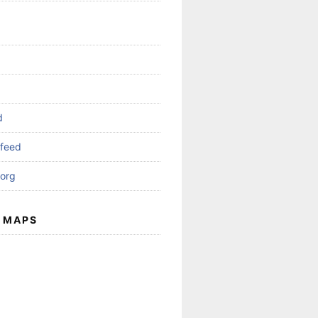
d
feed
org
 MAPS