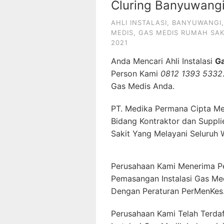
Cluring Banyuwang
AHLI INSTALASI
,
BANYUWANGI
MEDIS
,
GAS MEDIS RUMAH SAK
2021
Anda Mencari Ahli Instalasi
G
Person Kami
0812 1393 5332
Gas Medis Anda.
PT. Medika Permana Cipta Me
Bidang Kontraktor dan Suppli
Sakit Yang Melayani Seluruh 
Perusahaan Kami Menerima P
Pemasangan Instalasi Gas Me
Dengan Peraturan PerMenKes
Perusahaan Kami Telah Terda