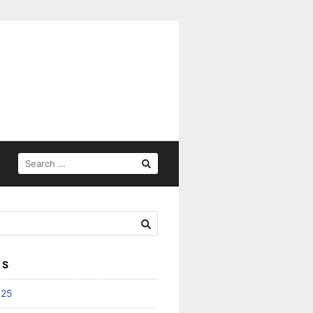
SEARCH
FOR:
ES
025