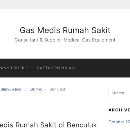
Gas Medis Rumah Sakit
Consultant & Supplier Medical Gas Equipment
ANY PROFILE
DAFTAR POPULASI
Banyuwangi
Cluring
Benculuk
Search
for:
ARCHIV
October 2
Medis Rumah Sakit di Benculuk