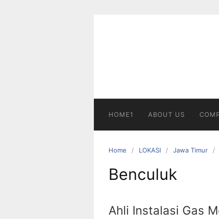
Skip
to
content
HOME1
ABOUT US
COMP
Home
LOKASI
Jawa Timur
Benculuk
Ahli Instalasi Gas 