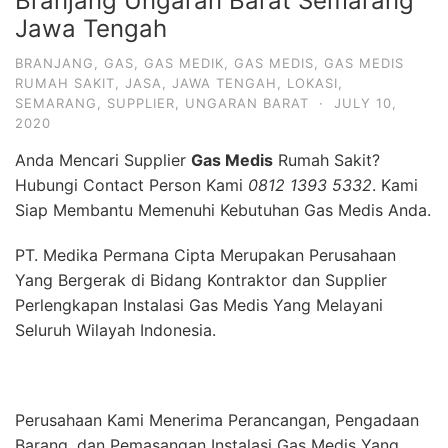
Branjang Ungaran Barat Semarang
Jawa Tengah
BRANJANG
,
GAS
,
GAS MEDIK
,
GAS MEDIS
,
GAS MEDIS
RUMAH SAKIT
,
JASA
,
JAWA TENGAH
,
LOKASI
,
SEMARANG
,
SUPPLIER
,
UNGARAN BARAT
·
JULY 10,
2020
Anda Mencari Supplier
Gas Medis
Rumah Sakit?
Hubungi Contact Person Kami
0812 1393 5332
. Kami
Siap Membantu Memenuhi Kebutuhan Gas Medis Anda.
PT. Medika Permana Cipta Merupakan Perusahaan
Yang Bergerak di Bidang Kontraktor dan Supplier
Perlengkapan Instalasi Gas Medis Yang Melayani
Seluruh Wilayah Indonesia.
Perusahaan Kami Menerima Perancangan, Pengadaan
Barang, dan Pemasangan Instalasi Gas Medis Yang