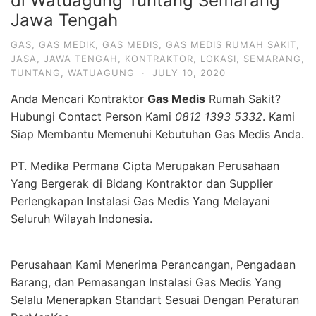
di Watuagung Tuntang Semarang
Jawa Tengah
GAS
,
GAS MEDIK
,
GAS MEDIS
,
GAS MEDIS RUMAH SAKIT
,
JASA
,
JAWA TENGAH
,
KONTRAKTOR
,
LOKASI
,
SEMARANG
,
TUNTANG
,
WATUAGUNG
·
JULY 10, 2020
Anda Mencari Kontraktor
Gas Medis
Rumah Sakit?
Hubungi Contact Person Kami
0812 1393 5332
. Kami
Siap Membantu Memenuhi Kebutuhan Gas Medis Anda.
PT. Medika Permana Cipta Merupakan Perusahaan
Yang Bergerak di Bidang Kontraktor dan Supplier
Perlengkapan Instalasi Gas Medis Yang Melayani
Seluruh Wilayah Indonesia.
Perusahaan Kami Menerima Perancangan, Pengadaan
Barang, dan Pemasangan Instalasi Gas Medis Yang
Selalu Menerapkan Standart Sesuai Dengan Peraturan