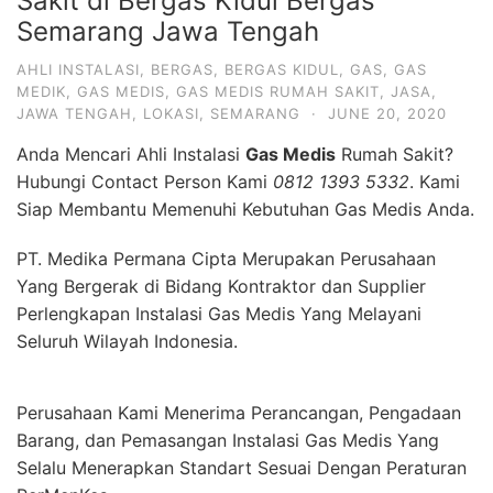
Sakit di Bergas Kidul Bergas
Semarang Jawa Tengah
AHLI INSTALASI
,
BERGAS
,
BERGAS KIDUL
,
GAS
,
GAS
MEDIK
,
GAS MEDIS
,
GAS MEDIS RUMAH SAKIT
,
JASA
,
JAWA TENGAH
,
LOKASI
,
SEMARANG
·
JUNE 20, 2020
Anda Mencari Ahli Instalasi
Gas Medis
Rumah Sakit?
Hubungi Contact Person Kami
0812 1393 5332
. Kami
Siap Membantu Memenuhi Kebutuhan Gas Medis Anda.
PT. Medika Permana Cipta Merupakan Perusahaan
Yang Bergerak di Bidang Kontraktor dan Supplier
Perlengkapan Instalasi Gas Medis Yang Melayani
Seluruh Wilayah Indonesia.
Perusahaan Kami Menerima Perancangan, Pengadaan
Barang, dan Pemasangan Instalasi Gas Medis Yang
Selalu Menerapkan Standart Sesuai Dengan Peraturan