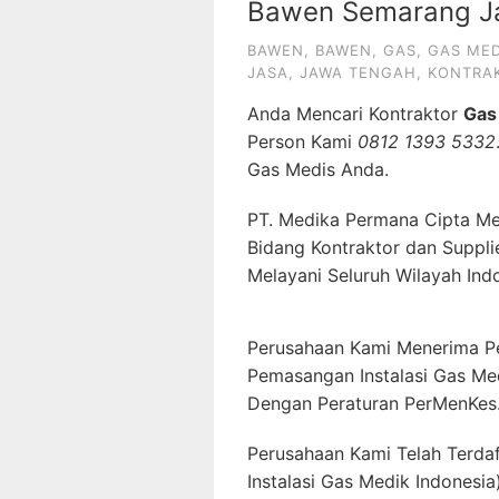
Bawen Semarang J
BAWEN
,
BAWEN
,
GAS
,
GAS MED
JASA
,
JAWA TENGAH
,
KONTRA
Anda Mencari Kontraktor
Gas
Person Kami
0812 1393 5332
Gas Medis Anda.
PT. Medika Permana Cipta Me
Bidang Kontraktor dan Suppli
Melayani Seluruh Wilayah Ind
Perusahaan Kami Menerima P
Pemasangan Instalasi Gas Me
Dengan Peraturan PerMenKes
Perusahaan Kami Telah Terda
Instalasi Gas Medik Indonesia)