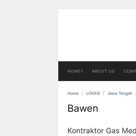
Skip
to
content
HOME1
ABOUT US
COMP
Home
LOKASI
Jawa Tengah
Bawen
Kontraktor Gas Med