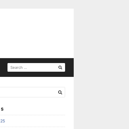
SEARCH
FOR:
ES
025