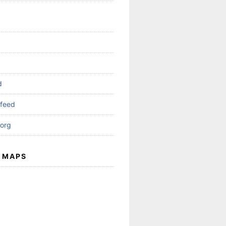
d
feed
org
 MAPS