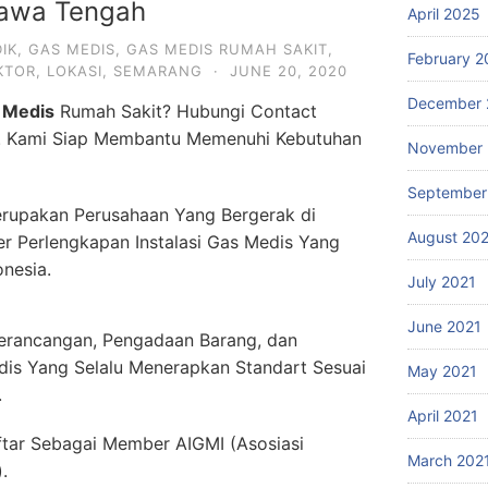
awa Tengah
April 2025
IK
,
GAS MEDIS
,
GAS MEDIS RUMAH SAKIT
,
February 2
KTOR
,
LOKASI
,
SEMARANG
·
JUNE 20, 2020
December 
 Medis
Rumah Sakit? Hubungi Contact
. Kami Siap Membantu Memenuhi Kebutuhan
November 
September
rupakan Perusahaan Yang Bergerak di
August 20
er Perlengkapan Instalasi Gas Medis Yang
onesia.
July 2021
June 2021
erancangan, Pengadaan Barang, dan
dis Yang Selalu Menerapkan Standart Sesuai
May 2021
.
April 2021
ftar Sebagai Member AIGMI (Asosiasi
March 202
.