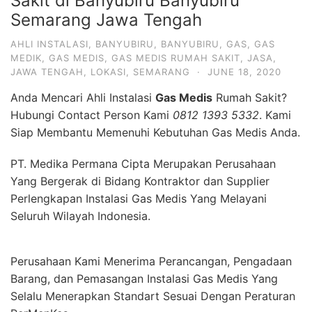
Sakit di Banyubiru Banyubiru
Semarang Jawa Tengah
AHLI INSTALASI
,
BANYUBIRU
,
BANYUBIRU
,
GAS
,
GAS
MEDIK
,
GAS MEDIS
,
GAS MEDIS RUMAH SAKIT
,
JASA
,
JAWA TENGAH
,
LOKASI
,
SEMARANG
·
JUNE 18, 2020
Anda Mencari Ahli Instalasi
Gas Medis
Rumah Sakit?
Hubungi Contact Person Kami
0812 1393 5332
. Kami
Siap Membantu Memenuhi Kebutuhan Gas Medis Anda.
PT. Medika Permana Cipta Merupakan Perusahaan
Yang Bergerak di Bidang Kontraktor dan Supplier
Perlengkapan Instalasi Gas Medis Yang Melayani
Seluruh Wilayah Indonesia.
Perusahaan Kami Menerima Perancangan, Pengadaan
Barang, dan Pemasangan Instalasi Gas Medis Yang
Selalu Menerapkan Standart Sesuai Dengan Peraturan