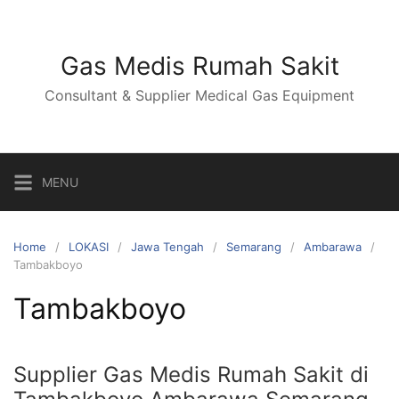
Skip
to
content
Gas Medis Rumah Sakit
Consultant & Supplier Medical Gas Equipment
MENU
Home
LOKASI
Jawa Tengah
Semarang
Ambarawa
Tambakboyo
Tambakboyo
Supplier Gas Medis Rumah Sakit di