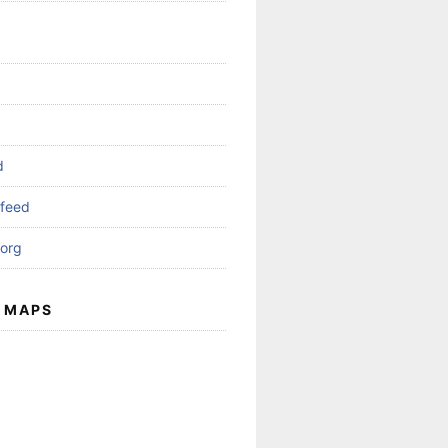
d
feed
org
 MAPS