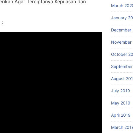
erikan Agar Terciptanya Kepuasan dan
March 202
January 2
 :
December 
November 
October 2
September
August 20
July 2019
May 2019
April 2019
March 201