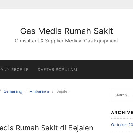
Gas Medis Rumah Sakit
Consultant & Supplier Medical Gas Equipment
ANY PROFILE
DAFTAR POPULASI
Semarang
Ambarawa
Bejalen
Search
for:
ARCHIV
October 2
Medis Rumah Sakit di Bejalen