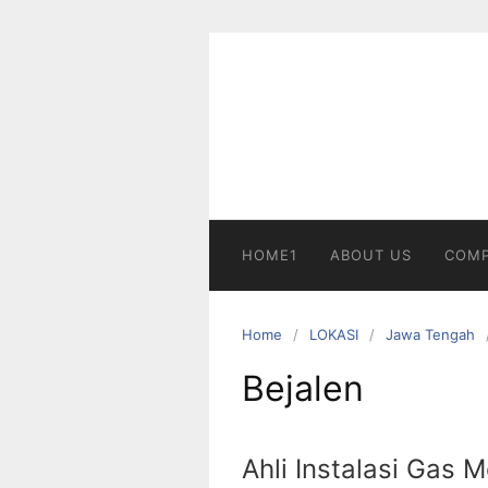
Skip
to
content
HOME1
ABOUT US
COMP
Home
LOKASI
Jawa Tengah
Bejalen
Ahli Instalasi Gas 