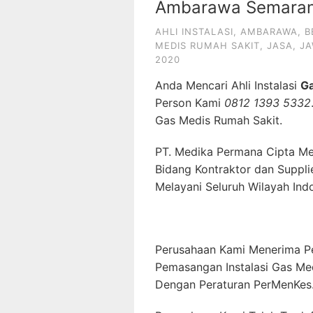
Ambarawa Semaran
AHLI INSTALASI
,
AMBARAWA
,
B
MEDIS RUMAH SAKIT
,
JASA
,
J
2020
Anda Mencari Ahli Instalasi
G
Person Kami
0812 1393 5332
Gas Medis Rumah Sakit.
PT. Medika Permana Cipta Me
Bidang Kontraktor dan Suppli
Melayani Seluruh Wilayah Ind
Perusahaan Kami Menerima P
Pemasangan Instalasi Gas Me
Dengan Peraturan PerMenKes