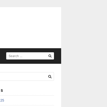
SEARCH
FOR:
ES
025