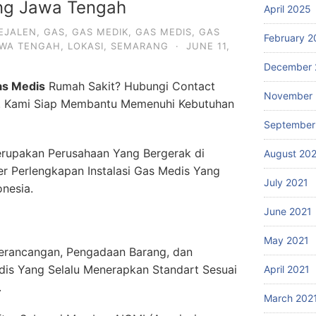
g Jawa Tengah
April 2025
EJALEN
,
GAS
,
GAS MEDIK
,
GAS MEDIS
,
GAS
February 2
AWA TENGAH
,
LOKASI
,
SEMARANG
·
JUNE 11,
December 
as Medis
Rumah Sakit? Hubungi Contact
November 
. Kami Siap Membantu Memenuhi Kebutuhan
September
rupakan Perusahaan Yang Bergerak di
August 20
er Perlengkapan Instalasi Gas Medis Yang
July 2021
onesia.
June 2021
May 2021
erancangan, Pengadaan Barang, dan
dis Yang Selalu Menerapkan Standart Sesuai
April 2021
.
March 202