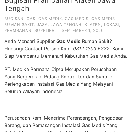
Bugisan Prambanan Klaten Jawa
Tengah
BUGISAN
,
GAS
,
GAS MEDIK
,
GAS MEDIS
,
GAS MEDIS
RUMAH SAKIT
,
JASA
,
JAWA TENGAH
,
KLATEN
,
LOKASI
,
PRAMBANAN
,
SUPPLIER
·
SEPTEMBER 1, 2020
Anda Mencari Supplier
Gas Medis
Rumah Sakit?
Hubungi Contact Person Kami
0812 1393 5332.
Kami
Siap Membantu Memenuhi Kebutuhan Gas Medis Anda.
PT. Medika Permana Cipta Merupakan Perusahaan
Yang Bergerak di Bidang Kontraktor dan Supplier
Perlengkapan Instalasi Gas Medis Yang Melayani
Seluruh Wilayah Indonesia.
Perusahaan Kami Menerima Perancangan, Pengadaan
Barang, dan Pemasangan Instalasi Gas Medis Yang