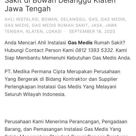
Sakit di Bowan Delanggu Klaten
Jawa Tengah
AHLI INSTALASI
,
BOWAN
,
DELANGGU
,
GAS
,
GAS MEDIK
,
GAS MEDIS
,
GAS MEDIS RUMAH SAKIT
,
JASA
,
JAWA
TENGAH
,
KLATEN
,
LOKASI
·
SEPTEMBER 18, 2020
Anda Mencari Ahli Instalasi
Gas Medis
Rumah Sakit?
Hubungi Contact Person Kami
0812 1393 5332
. Kami
Siap Membantu Memenuhi Kebutuhan Gas Medis Anda.
PT. Medika Permana Cipta Merupakan Perusahaan
Yang Bergerak di Bidang Kontraktor dan Supplier
Perlengkapan Instalasi Gas Medis Yang Melayani
Seluruh Wilayah Indonesia.
Perusahaan Kami Menerima Perancangan, Pengadaan
Barang, dan Pemasangan Instalasi Gas Medis Yang