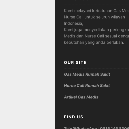
Kami melayani kebutuhan Gas Med
Nurse Call untuk seluruh wilayah
Indonesia,
Kami juga menyediakan perlengk
Medis dan Nurse Call sesuai deng
kebutuhan yang anda perlukan.
OUR SITE
Gas Medis Rumah Sakit
Nurse Call Rumah Sakit
Artikel Gas Medis
FIND US
Telp/WhatssApp : 0816 146 830