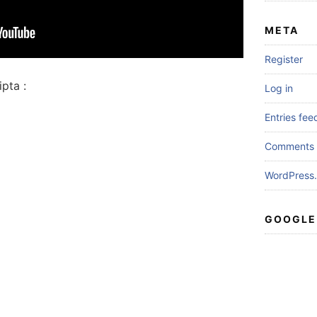
META
Register
pta :
Log in
Entries fee
Comments 
WordPress.
GOOGLE