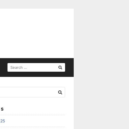
SEARCH
FOR:
ES
025