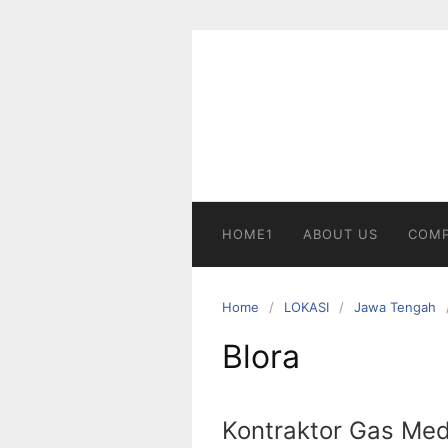
Skip
to
content
HOME1
ABOUT US
COMP
Home
LOKASI
Jawa Tengah
Blora
Kontraktor Gas Med