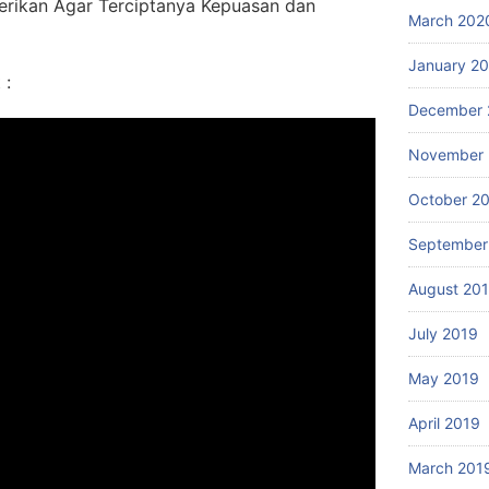
erikan Agar Terciptanya Kepuasan dan
March 202
January 2
 :
December 
November 
October 2
September
August 20
July 2019
May 2019
April 2019
March 201