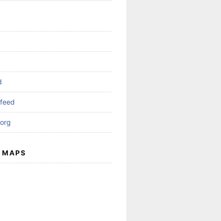
d
feed
org
 MAPS