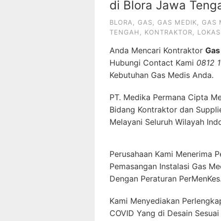
di Blora Jawa Teng
BLORA
,
GAS
,
GAS MEDIK
,
GAS 
TENGAH
,
KONTRAKTOR
,
LOKAS
Anda Mencari Kontraktor
Gas
Hubungi Contact Kami
0812 
Kebutuhan Gas Medis Anda.
PT. Medika Permana Cipta Me
Bidang Kontraktor dan Suppli
Melayani Seluruh Wilayah Ind
Perusahaan Kami Menerima P
Pemasangan Instalasi Gas Me
Dengan Peraturan PerMenKes
Kami Menyediakan Perlengkap
COVID Yang di Desain Sesuai