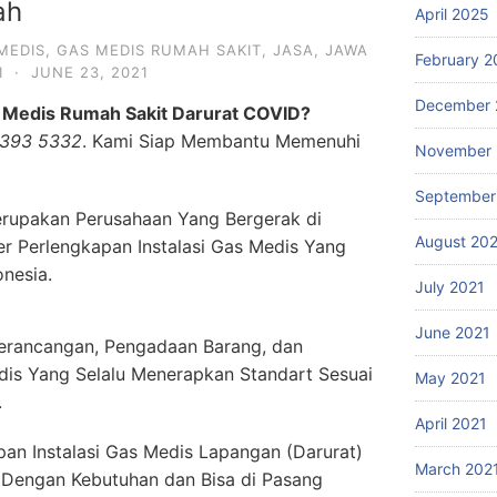
ah
April 2025
MEDIS
,
GAS MEDIS RUMAH SAKIT
,
JASA
,
JAWA
February 2
I
·
JUNE 23, 2021
December 
 Medis Rumah Sakit Darurat COVID?
1393 5332
. Kami Siap Membantu Memenuhi
November 
September
rupakan Perusahaan Yang Bergerak di
August 20
er Perlengkapan Instalasi Gas Medis Yang
onesia.
July 2021
June 2021
erancangan, Pengadaan Barang, dan
dis Yang Selalu Menerapkan Standart Sesuai
May 2021
.
April 2021
an Instalasi Gas Medis Lapangan (Darurat)
March 202
 Dengan Kebutuhan dan Bisa di Pasang