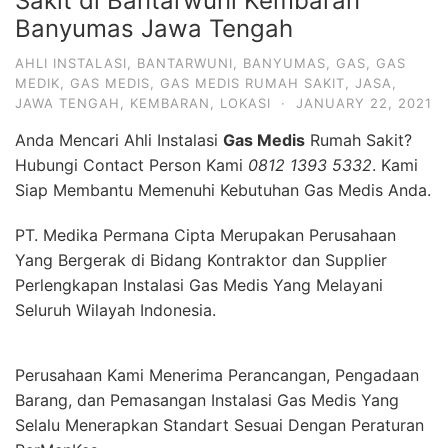
Sakit di Bantarwuni Kembaran
Banyumas Jawa Tengah
AHLI INSTALASI
,
BANTARWUNI
,
BANYUMAS
,
GAS
,
GAS
MEDIK
,
GAS MEDIS
,
GAS MEDIS RUMAH SAKIT
,
JASA
,
JAWA TENGAH
,
KEMBARAN
,
LOKASI
·
JANUARY 22, 2021
Anda Mencari Ahli Instalasi
Gas Medis
Rumah Sakit?
Hubungi Contact Person Kami
0812 1393 5332
. Kami
Siap Membantu Memenuhi Kebutuhan Gas Medis Anda.
PT. Medika Permana Cipta Merupakan Perusahaan
Yang Bergerak di Bidang Kontraktor dan Supplier
Perlengkapan Instalasi Gas Medis Yang Melayani
Seluruh Wilayah Indonesia.
Perusahaan Kami Menerima Perancangan, Pengadaan
Barang, dan Pemasangan Instalasi Gas Medis Yang
Selalu Menerapkan Standart Sesuai Dengan Peraturan