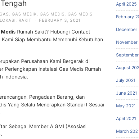
 Tengah
April 2025
GAS
,
GAS MEDIK
,
GAS MEDIS
,
GAS MEDIS
February 2
LOKASI
,
RAKIT
·
FEBRUARY 3, 2021
December 
 Medi
s Rumah Sakit? Hubungi Contact
. Kami Siap Membantu Memenuhi Kebutuhan
November 
September
rupakan Perusahaan Kami Bergerak di
August 20
er Perlengkapan Instalasi Gas Medis Rumah
h Indonesia.
July 2021
June 2021
erancangan, Pengadaan Barang, dan
dis Yang Selalu Menerapkan Standart Sesuai
May 2021
.
April 2021
ftar Sebagai Member AIGMI (Asosiasi
March 202
.