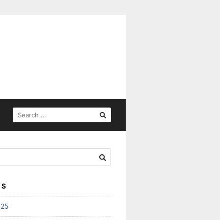
SEARCH
FOR:
ES
025