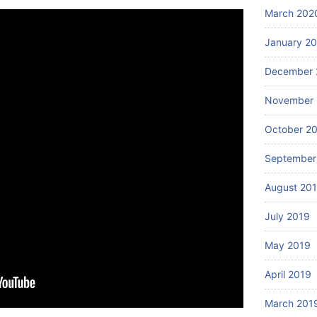
March 202
January 2
December 
November 
October 2
September
August 20
July 2019
May 2019
April 2019
March 201