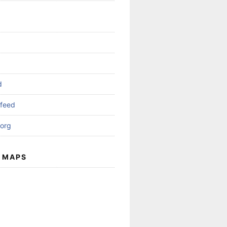
d
feed
org
 MAPS