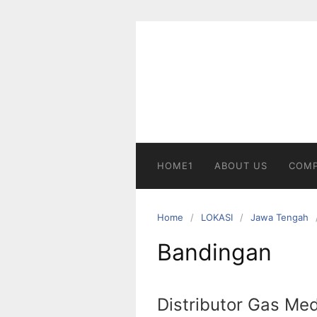
Skip
to
content
HOME1
ABOUT US
COMP
Home
LOKASI
Jawa Tengah
Bandingan
Distributor Gas Me