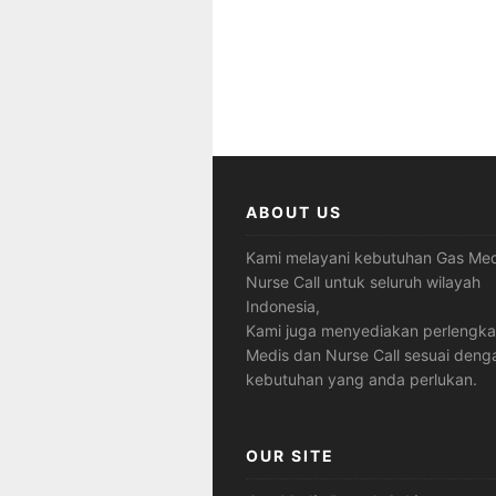
ABOUT US
Kami melayani kebutuhan Gas Med
Nurse Call untuk seluruh wilayah
Indonesia,
Kami juga menyediakan perlengk
Medis dan Nurse Call sesuai deng
kebutuhan yang anda perlukan.
OUR SITE