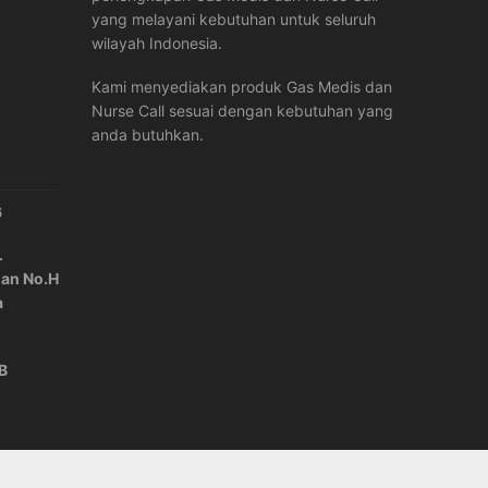
yang melayani kebutuhan untuk seluruh
wilayah Indonesia.
Kami menyediakan produk Gas Medis dan
Nurse Call sesuai dengan kebutuhan yang
anda butuhkan.
6
.
lan No.H
a
IB