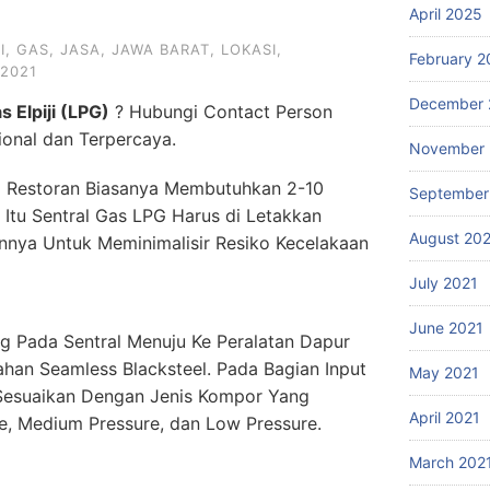
April 2025
I
,
GAS
,
JASA
,
JAWA BARAT
,
LOKASI
,
February 2
 2021
December 
s Elpiji (LPG)
? Hubungi Contact Person
sional dan Terpercaya.
November 
ada Restoran Biasanya Membutuhkan 2-10
September
Itu Sentral Gas LPG Harus di Letakkan
August 20
nnya Untuk Meminimalisir Resiko Kecelakaan
July 2021
June 2021
 Pada Sentral Menuju Ke Peralatan Dapur
han Seamless Blacksteel. Pada Bagian Input
May 2021
 Sesuaikan Dengan Jenis Kompor Yang
April 2021
e, Medium Pressure, dan Low Pressure.
March 202