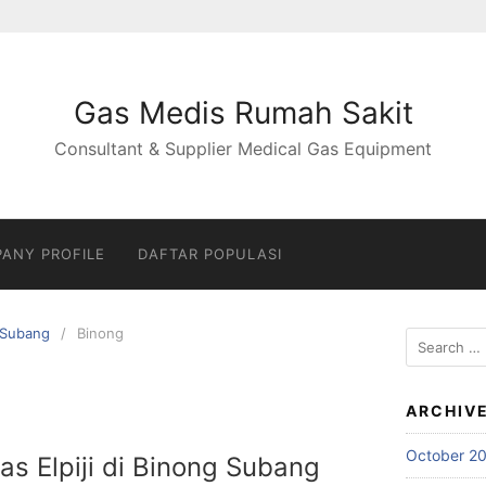
Gas Medis Rumah Sakit
Consultant & Supplier Medical Gas Equipment
ANY PROFILE
DAFTAR POPULASI
Subang
Binong
Search
for:
ARCHIV
October 2
Gas Elpiji di Binong Subang