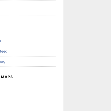
d
feed
org
 MAPS