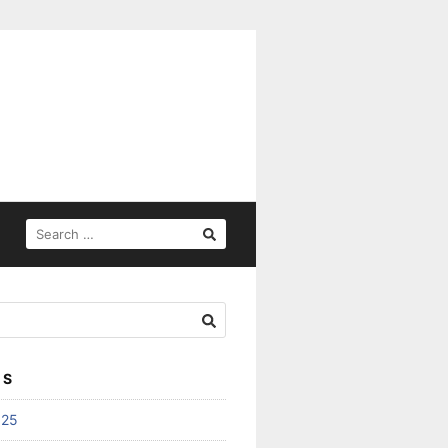
SEARCH
FOR:
ES
025