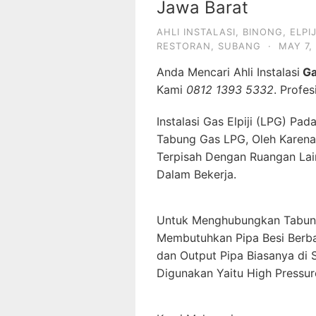
Jawa Barat
AHLI INSTALASI
,
BINONG
,
ELPIJ
RESTORAN
,
SUBANG
·
MAY 7,
Anda Mencari Ahli Instalasi
Ga
Kami
0812 1393 5332
. Profe
Instalasi Gas Elpiji (LPG) P
Tabung Gas LPG, Oleh Karena 
Terpisah Dengan Ruangan Lai
Dalam Bekerja.
Untuk Menghubungkan Tabung
Membutuhkan Pipa Besi Berba
dan Output Pipa Biasanya di
Digunakan Yaitu High Pressur