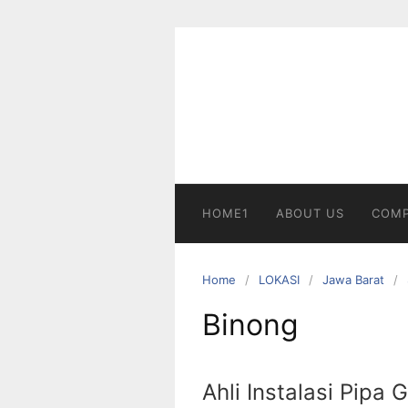
Skip
to
content
HOME1
ABOUT US
COMP
Home
LOKASI
Jawa Barat
Binong
Ahli Instalasi Pipa 