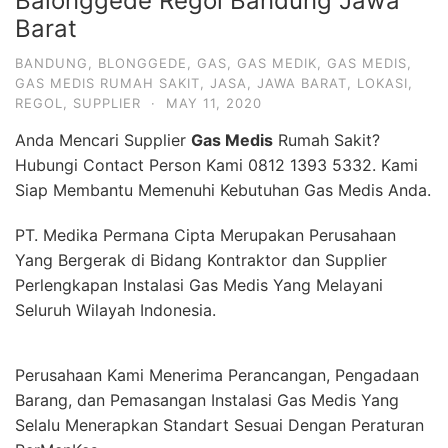
Balonggede Regol Bandung Jawa
Barat
BANDUNG
,
BLONGGEDE
,
GAS
,
GAS MEDIK
,
GAS MEDIS
,
GAS MEDIS RUMAH SAKIT
,
JASA
,
JAWA BARAT
,
LOKASI
,
REGOL
,
SUPPLIER
·
MAY 11, 2020
Anda Mencari Supplier
Gas Medis
Rumah Sakit?
Hubungi Contact Person Kami 0812 1393 5332. Kami
Siap Membantu Memenuhi Kebutuhan Gas Medis Anda.
PT. Medika Permana Cipta Merupakan Perusahaan
Yang Bergerak di Bidang Kontraktor dan Supplier
Perlengkapan Instalasi Gas Medis Yang Melayani
Seluruh Wilayah Indonesia.
Perusahaan Kami Menerima Perancangan, Pengadaan
Barang, dan Pemasangan Instalasi Gas Medis Yang
Selalu Menerapkan Standart Sesuai Dengan Peraturan