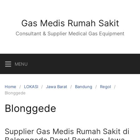
Skip
to
content
Gas Medis Rumah Sakit
Consultant & Supplier Medical Gas Equipment
MENU
Home
LOKASI
Jawa Barat
Bandung
Regol
Blonggede
Blonggede
Supplier Gas Medis Rumah Sakit di