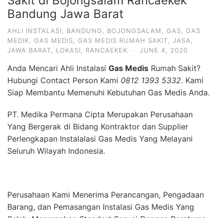
Sakit di Bojongsalam Rancaekek
Bandung Jawa Barat
AHLI INSTALASI
,
BANDUNG
,
BOJONGSALAM
,
GAS
,
GAS
MEDIK
,
GAS MEDIS
,
GAS MEDIS RUMAH SAKIT
,
JASA
,
JAWA BARAT
,
LOKASI
,
RANCAEKEK
·
JUNE 4, 2020
Anda Mencari Ahli Instalasi
Gas Medis
Rumah Sakit?
Hubungi Contact Person Kami
0812 1393 5332
. Kami
Siap Membantu Memenuhi Kebutuhan Gas Medis Anda.
PT. Medika Permana Cipta Merupakan Perusahaan
Yang Bergerak di Bidang Kontraktor dan Supplier
Perlengkapan Instalalasi Gas Medis Yang Melayani
Seluruh Wilayah Indonesia.
Perusahaan Kami Menerima Perancangan, Pengadaan
Barang, dan Pemasangan Instalasi Gas Medis Yang