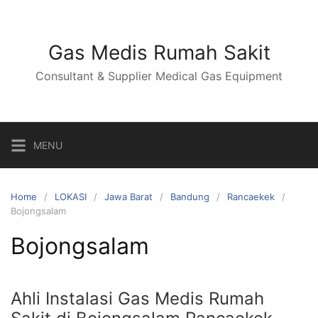
Skip
to
content
Gas Medis Rumah Sakit
Consultant & Supplier Medical Gas Equipment
MENU
Home
LOKASI
Jawa Barat
Bandung
Rancaekek
Bojongsalam
Bojongsalam
Ahli Instalasi Gas Medis Rumah