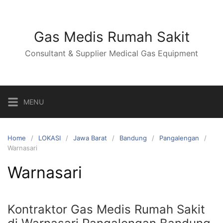
Skip
to
content
Gas Medis Rumah Sakit
Consultant & Supplier Medical Gas Equipment
MENU
Home
LOKASI
Jawa Barat
Bandung
Pangalengan
Warnasari
Warnasari
Kontraktor Gas Medis Rumah Sakit