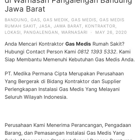
di Warnasari Pangalengan Bandung
Jawa Barat
BANDUNG
,
GAS
,
GAS MEDIK
,
GAS MEDIS
,
GAS MEDIS
RUMAH SAKIT
,
JASA
,
JAWA BARAT
,
KONTRAKTOR
,
LOKASI
,
PANGALENGAN
,
WARNASARI
·
MAY 26, 2020
Anda Mencari Kontraktor
Gas Medis
Rumah Sakit?
Hubungi Contact Person Kami
0812 1393 5332
. Kami
Siap Membantu Memenuhi Kebutuhan Gas Medis Anda.
PT. Medika Permana Cipta Merupakan Perusahaan
Yang Bergerak di Bidang Kontraktor dan Supplier
Perlengkapan Instalasi Gas Medis Yang Melayani
Seluruh Wilayah Indonesia.
Perusahaan Kami Menerima Perancangan, Pengadaan
Barang, dan Pemasangan Instalasi Gas Medis Yang