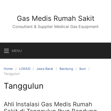
Skip
to
content
Gas Medis Rumah Sakit
Consultant & Supplier Medical Gas Equipment
MENU
Home
LOKASI
Jawa Barat
Bandung
Ibun
Tanggulun
Tanggulun
Ahli Instalasi Gas Medis Rumah