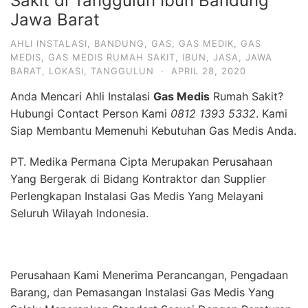
Sakit di Tanggulun Ibun Bandung
Jawa Barat
AHLI INSTALASI
,
BANDUNG
,
GAS
,
GAS MEDIK
,
GAS
MEDIS
,
GAS MEDIS RUMAH SAKIT
,
IBUN
,
JASA
,
JAWA
BARAT
,
LOKASI
,
TANGGULUN
·
APRIL 28, 2020
Anda Mencari Ahli Instalasi
Gas Medis
Rumah Sakit?
Hubungi Contact Person Kami
0812 1393 5332
. Kami
Siap Membantu Memenuhi Kebutuhan Gas Medis Anda.
PT. Medika Permana Cipta Merupakan Perusahaan
Yang Bergerak di Bidang Kontraktor dan Supplier
Perlengkapan Instalasi Gas Medis Yang Melayani
Seluruh Wilayah Indonesia.
Perusahaan Kami Menerima Perancangan, Pengadaan
Barang, dan Pemasangan Instalasi Gas Medis Yang