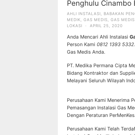
Penghulu Cinambo 
AHLI INSTALASI
,
BABAKAN PE
MEDIK
,
GAS MEDIS
,
GAS MEDIS
LOKASI
·
APRIL 25, 2020
Anda Mencari Ahli Instalasi
G
Person Kami
0812 1393 5332
Gas Medis Anda.
PT. Medika Permana Cipta Me
Bidang Kontraktor dan Suppli
Melayani Seluruh Wilayah Ind
Perusahaan Kami Menerima P
Pemasangan Instalasi Gas Me
Dengan Peraturan PerMenKes
Perusahaan Kami Telah Terda