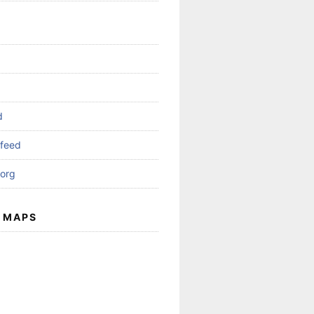
d
feed
org
 MAPS