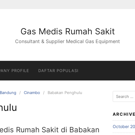
Gas Medis Rumah Sakit
Consultant & Supplier Medical Gas Equipment
ANY PROFILE
DAFTAR POPULASI
Bandung
Cinambo
Babakan Penghulu
Search
for:
hulu
ARCHIV
October 2
Medis Rumah Sakit di Babakan