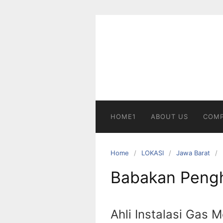
Skip
to
content
HOME1
ABOUT US
COMP
Home
LOKASI
Jawa Barat
Babakan Peng
Ahli Instalasi Gas 