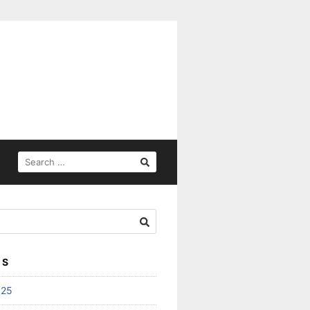
SEARCH
FOR:
ES
025