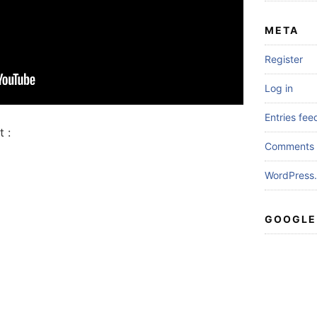
META
Register
Log in
Entries fee
 :
Comments 
WordPress.
GOOGLE