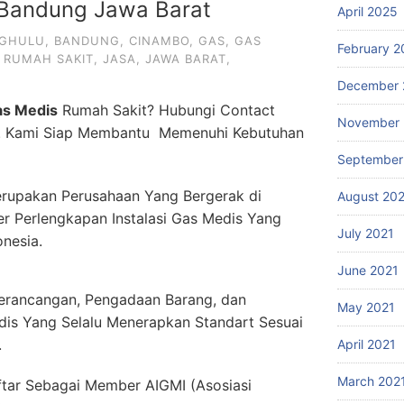
Bandung Jawa Barat
April 2025
NGHULU
,
BANDUNG
,
CINAMBO
,
GAS
,
GAS
February 2
 RUMAH SAKIT
,
JASA
,
JAWA BARAT
,
December 
as Medis
Rumah Sakit? Hubungi Contact
November 
. Kami Siap Membantu Memenuhi Kebutuhan
September
rupakan Perusahaan Yang Bergerak di
August 20
er Perlengkapan Instalasi Gas Medis Yang
July 2021
onesia.
June 2021
erancangan, Pengadaan Barang, dan
May 2021
dis Yang Selalu Menerapkan Standart Sesuai
.
April 2021
March 202
ftar Sebagai Member AIGMI (Asosiasi