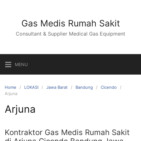
Skip
to
content
Gas Medis Rumah Sakit
Consultant & Supplier Medical Gas Equipment
MENU
Home
LOKASI
Jawa Barat
Bandung
Cicendo
Arjuna
Arjuna
Kontraktor Gas Medis Rumah Sakit