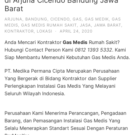
di Arjuna Cicendo Bandung Jawa
Barat
ARJUNA
,
BANDUNG
,
CICENDO
,
GAS
,
GAS MEDIK
,
GAS
MEDIS
,
GAS MEDIS RUMAH SAKIT
,
JASA
,
JAWA BARAT
,
KONTRAKTOR
,
LOKASI
·
APRIL 24, 2020
Anda Mencari Kontraktor
Gas Medis
Rumah Sakit?
Hubungi Contact Person Kami
0812 1393 5332
. Kami
Siap Membantu Memenuhi Kebutuhan Gas Medis Anda.
PT. Medika Permana Cipta Merupakan Perusahaan
Yang Bergerak di Bidang Kontraktor dan Supplier
Perlengkapan Instalasi Gas Medis Yang Melayani
Seluruh Wilayah Indonesia.
Perusahaan Kami Menerima Perancangan, Pengadaan
Barang, dan Pemasangan Instalasi Gas Medis Yang
Selalu Menerapkan Standart Sesuai Dengan Peraturan