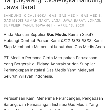
Tanjungwangi Cicalengka Bandung
Jawa Barat
BANDUNG
,
CICALENGKA
,
GAS
,
GAS MEDIK
,
GAS MEDIS
,
GAS MEDIS RUMAH SAKIT
,
JASA
,
JAWA BARAT
,
LOKASI
,
SUPPLIER
,
TANJUNGWANGI
·
APRIL 13, 2020
Anda Mencari Supplier
Gas Medis
Rumah Sakit?
Hubungi Contact Person Kami
0812 1393 5332
. Kami
Siap Membantu Memenuhi Kebutuhan Gas Medis Anda.
PT. Medika Permana Cipta Merupakan Perusahaan
Yang Bergerak di Bidang Kontraktor dan Supplier
Perlengkapan Instalasi Gas Medis Yang Melayani
Seluruh Wilayah Indonesia.
Perusahaan Kami Menerima Perancangan, Pengadaan
Barang, dan Pemasangan Instalasi Gas Medis Yang