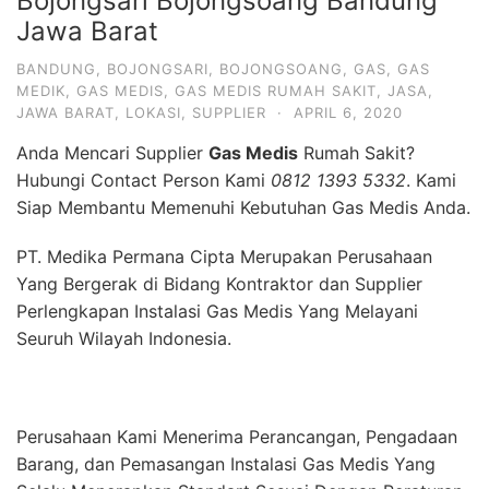
Bojongsari Bojongsoang Bandung
Jawa Barat
BANDUNG
,
BOJONGSARI
,
BOJONGSOANG
,
GAS
,
GAS
MEDIK
,
GAS MEDIS
,
GAS MEDIS RUMAH SAKIT
,
JASA
,
JAWA BARAT
,
LOKASI
,
SUPPLIER
·
APRIL 6, 2020
Anda Mencari Supplier
Gas Medis
Rumah Sakit?
Hubungi Contact Person Kami
0812 1393 5332
. Kami
Siap Membantu Memenuhi Kebutuhan Gas Medis Anda.
PT. Medika Permana Cipta Merupakan Perusahaan
Yang Bergerak di Bidang Kontraktor dan Supplier
Perlengkapan Instalasi Gas Medis Yang Melayani
Seuruh Wilayah Indonesia.
Perusahaan Kami Menerima Perancangan, Pengadaan
Barang, dan Pemasangan Instalasi Gas Medis Yang