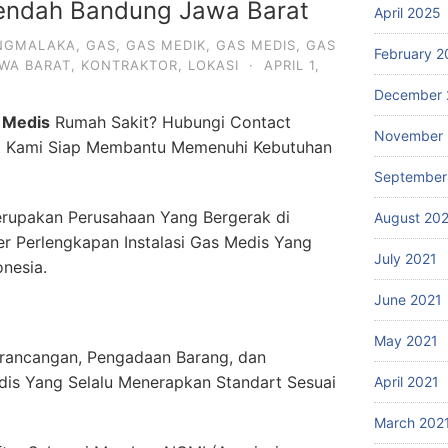
endah Bandung Jawa Barat
April 2025
NGMALAKA
,
GAS
,
GAS MEDIK
,
GAS MEDIS
,
GAS
February 2
WA BARAT
,
KONTRAKTOR
,
LOKASI
·
APRIL 1,
December 
 Medis
Rumah Sakit? Hubungi Contact
November 
. Kami Siap Membantu Memenuhi Kebutuhan
September
rupakan Perusahaan Yang Bergerak di
August 20
er Perlengkapan Instalasi Gas Medis Yang
July 2021
onesia.
June 2021
May 2021
rancangan, Pengadaan Barang, dan
dis Yang Selalu Menerapkan Standart Sesuai
April 2021
March 202