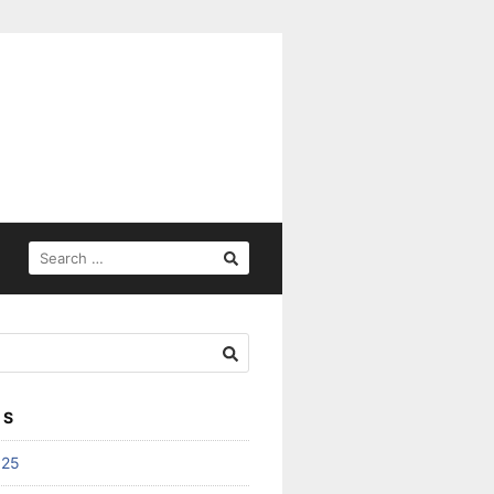
SEARCH
FOR:
ES
025