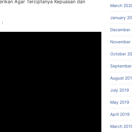
erikan Agar Terciptanya Kepuasan dan
March 202
January 2
 :
December 
November 
October 2
September
August 20
July 2019
May 2019
April 2019
March 201