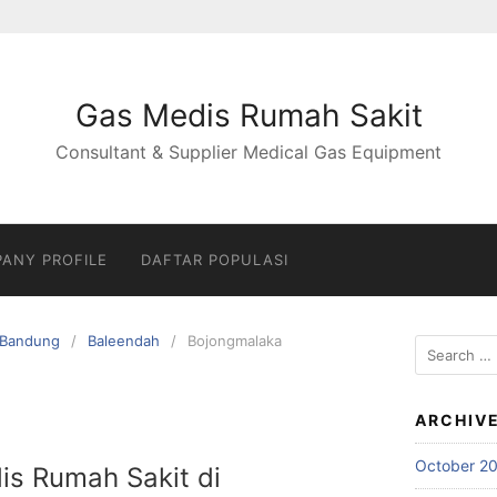
Gas Medis Rumah Sakit
Consultant & Supplier Medical Gas Equipment
ANY PROFILE
DAFTAR POPULASI
Bandung
Baleendah
Bojongmalaka
Search
for:
ARCHIV
October 2
is Rumah Sakit di