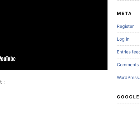
META
Register
Log in
Entries fee
Comments 
WordPress.
 :
GOOGLE