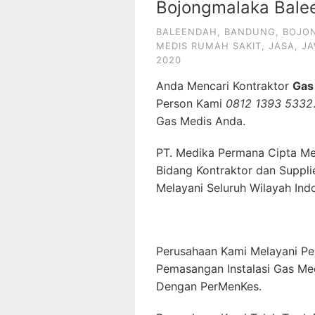
Bojongmalaka Bale
BALEENDAH
,
BANDUNG
,
BOJO
MEDIS RUMAH SAKIT
,
JASA
,
JA
2020
Anda Mencari Kontraktor
Gas
Person Kami
0812 1393 5332
Gas Medis Anda.
PT. Medika Permana Cipta Me
Bidang Kontraktor dan Suppli
Melayani Seluruh Wilayah Ind
Perusahaan Kami Melayani Pe
Pemasangan Instalasi Gas Me
Dengan PerMenKes.