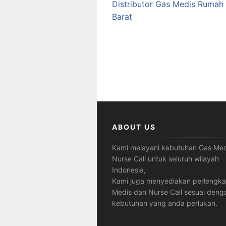
Distributor Gas Medis Rumah 
Barat
ABOUT US
Kami melayani kebutuhan Gas Med
Nurse Call untuk seluruh wilayah
Indonesia,
Kami juga menyediakan perlengk
Medis dan Nurse Call sesuai deng
kebutuhan yang anda perlukan.