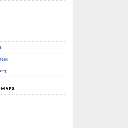
d
feed
org
 MAPS