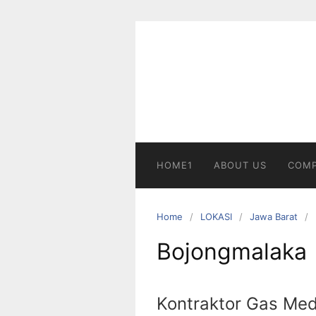
Skip
to
content
HOME1
ABOUT US
COMP
Home
LOKASI
Jawa Barat
Bojongmalaka
Kontraktor Gas Med