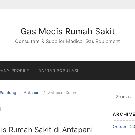
Gas Medis Rumah Sakit
Consultant & Supplier Medical Gas Equipment
ANY PROFILE
DAFTAR POPULASI
Bandung
Antapani
Antapani Kulon
Search
for:
n
ARCHIV
October 2
is Rumah Sakit di Antapani