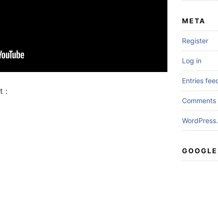
META
Register
Log in
Entries fee
 :
Comments 
WordPress.
GOOGLE