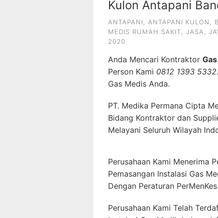
Kulon Antapani Ba
ANTAPANI
,
ANTAPANI KULON
,
MEDIS RUMAH SAKIT
,
JASA
,
JA
2020
Anda Mencari Kontraktor
Gas
Person Kami
0812 1393 5332
Gas Medis Anda.
PT. Medika Permana Cipta Me
Bidang Kontraktor dan Suppli
Melayani Seluruh Wilayah Ind
Perusahaan Kami Menerima P
Pemasangan Instalasi Gas Me
Dengan Peraturan PerMenKes
Perusahaan Kami Telah Terda