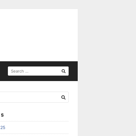
SEARCH
FOR:
ES
025