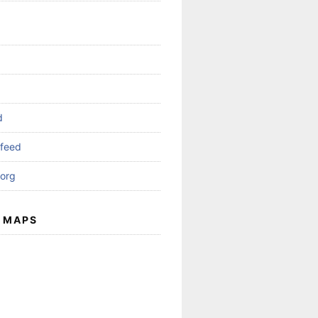
d
feed
org
 MAPS