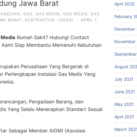
ndung Jawa Barat
April 2025
BANDUNG
,
GAS
,
GAS MEDIK
,
GAS MEDIS
,
GAS
February 2
WA BARAT
,
KONTRAKTOR
,
LOKASI
·
APRIL 1,
December 
 Medis
Rumah Sakit? Hubungi Contact
November 
. Kami Siap Membantu Memenuhi Kebutuhan
September
rupakan Perusahaan Yang Bergerak di
August 20
er Perlengkapan Instalasi Gas Medis Yang
July 2021
onesia.
June 2021
erancangan, Pengadaan Barang, dan
May 2021
dis Yang Selalu Menerapkan Standart Sesuai
.
April 2021
March 202
ftar Sebagai Member AIGMI (Asosiasi