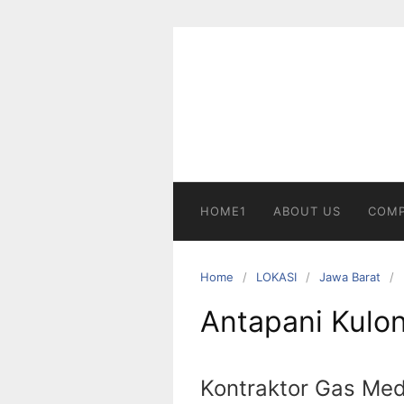
Skip
to
content
HOME1
ABOUT US
COMP
Home
LOKASI
Jawa Barat
Antapani Kulo
Kontraktor Gas Med