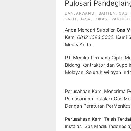
Pulosari Pandeglan
BANJARWANGI
,
BANTEN
,
GAS
,
SAKIT
,
JASA
,
LOKASI
,
PANDEG
Anda Mencari Supplier
Gas M
Kami
0812 1393 5332.
Kami S
Medis Anda.
PT. Medika Permana Cipta Me
Bidang Kontraktor dan Suppli
Melayani Seluruh Wilayah Ind
Perusahaan Kami Menerima P
Pemasangan Instalasi Gas Me
Dengan Peraturan PerMenKes
Perusahaan Kami Telah Terda
Instalasi Gas Medik Indonesia)