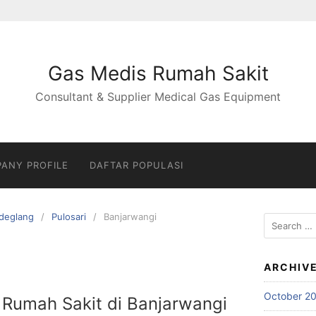
Gas Medis Rumah Sakit
Consultant & Supplier Medical Gas Equipment
ANY PROFILE
DAFTAR POPULASI
deglang
Pulosari
Banjarwangi
Search
for:
ARCHIV
October 2
 Rumah Sakit di Banjarwangi