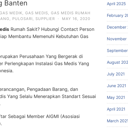
g Banten
April 2025
GAS MEDIK
,
GAS MEDIS
,
GAS MEDIS RUMAH
February 2
LANG
,
PULOSARI
,
SUPPLIER
·
MAY 16, 2020
December 
edis
Rumah Sakit? Hubungi Contact Person
iap Membantu Memenuhi Kebutuhan Gas
November 
September
rupakan Perusahaan Yang Bergerak di
August 20
er Perlengkapan Instalasi Gas Medis Yang
onesia.
July 2021
June 2021
erancangan, Pengadaan Barang, dan
dis Yang Selalu Menerapkan Standart Sesuai
May 2021
.
April 2021
ftar Sebagai Member AIGMI (Asosiasi
March 202
.