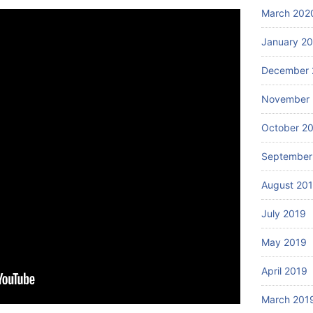
March 202
January 2
December 
November 
October 2
September
August 20
July 2019
May 2019
April 2019
March 201