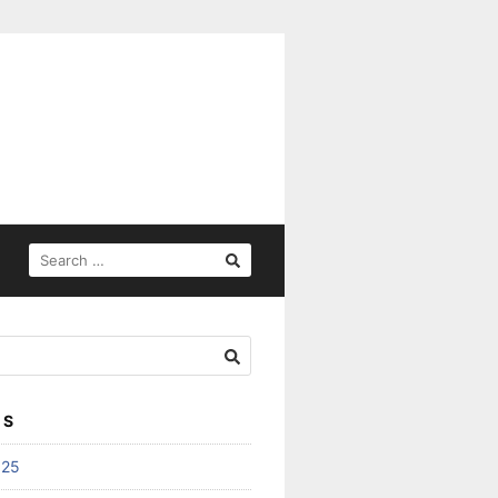
SEARCH
FOR:
ES
025