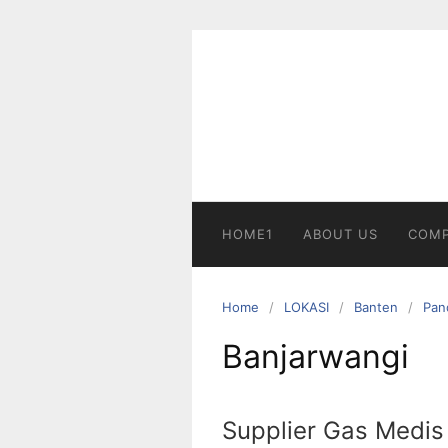
Skip
to
content
HOME1
ABOUT US
COMP
Home
LOKASI
Banten
Pan
Banjarwangi
Supplier Gas Medis