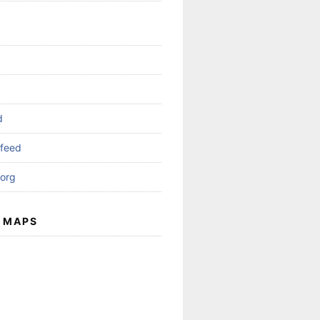
d
feed
org
 MAPS