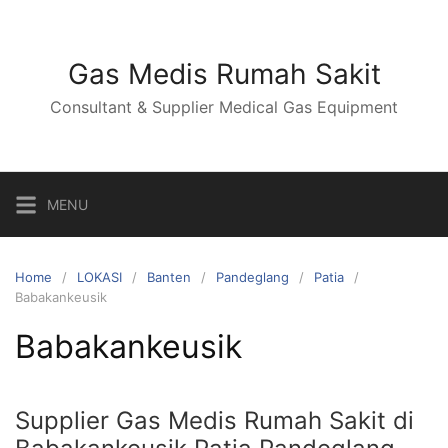
Skip
to
content
Gas Medis Rumah Sakit
Consultant & Supplier Medical Gas Equipment
MENU
Home
LOKASI
Banten
Pandeglang
Patia
Babakankeusik
Babakankeusik
Supplier Gas Medis Rumah Sakit di