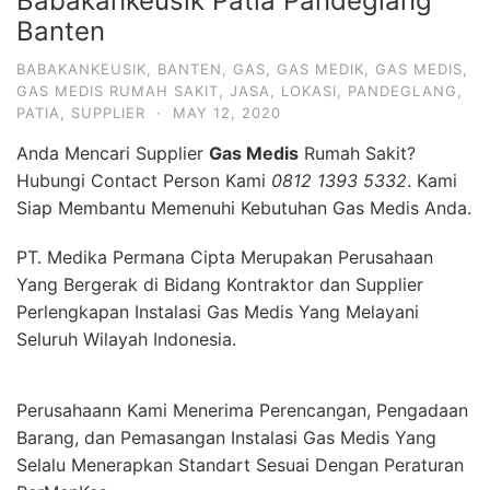
Babakankeusik Patia Pandeglang
Banten
BABAKANKEUSIK
,
BANTEN
,
GAS
,
GAS MEDIK
,
GAS MEDIS
,
GAS MEDIS RUMAH SAKIT
,
JASA
,
LOKASI
,
PANDEGLANG
,
PATIA
,
SUPPLIER
·
MAY 12, 2020
Anda Mencari Supplier
Gas Medis
Rumah Sakit?
Hubungi Contact Person Kami
0812 1393 5332
. Kami
Siap Membantu Memenuhi Kebutuhan Gas Medis Anda.
PT. Medika Permana Cipta Merupakan Perusahaan
Yang Bergerak di Bidang Kontraktor dan Supplier
Perlengkapan Instalasi Gas Medis Yang Melayani
Seluruh Wilayah Indonesia.
Perusahaann Kami Menerima Perencangan, Pengadaan
Barang, dan Pemasangan Instalasi Gas Medis Yang
Selalu Menerapkan Standart Sesuai Dengan Peraturan