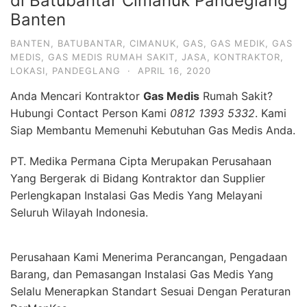
di Batubantar Cimanuk Pandeglang
Banten
BANTEN
,
BATUBANTAR
,
CIMANUK
,
GAS
,
GAS MEDIK
,
GAS
MEDIS
,
GAS MEDIS RUMAH SAKIT
,
JASA
,
KONTRAKTOR
,
LOKASI
,
PANDEGLANG
·
APRIL 16, 2020
Anda Mencari Kontraktor
Gas Medis
Rumah Sakit?
Hubungi Contact Person Kami
0812 1393 5332
. Kami
Siap Membantu Memenuhi Kebutuhan Gas Medis Anda.
PT. Medika Permana Cipta Merupakan Perusahaan
Yang Bergerak di Bidang Kontraktor dan Supplier
Perlengkapan Instalasi Gas Medis Yang Melayani
Seluruh Wilayah Indonesia.
Perusahaan Kami Menerima Perancangan, Pengadaan
Barang, dan Pemasangan Instalasi Gas Medis Yang
Selalu Menerapkan Standart Sesuai Dengan Peraturan