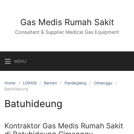
Skip
to
content
Gas Medis Rumah Sakit
Consultant & Supplier Medical Gas Equipment
MENU
Home
LOKASI
Banten
Pandeglang
Cimanggu
Batuhideung
Batuhideung
Kontraktor Gas Medis Rumah Sakit