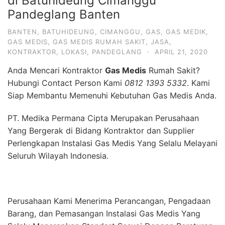
di Batuhideung Cimanggu
Pandeglang Banten
BANTEN
,
BATUHIDEUNG
,
CIMANGGU
,
GAS
,
GAS MEDIK
,
GAS MEDIS
,
GAS MEDIS RUMAH SAKIT
,
JASA
,
KONTRAKTOR
,
LOKASI
,
PANDEGLANG
·
APRIL 21, 2020
Anda Mencari Kontraktor
Gas Medis
Rumah Sakit?
Hubungi Contact Person Kami
0812 1393 5332
. Kami
Siap Membantu Memenuhi Kebutuhan Gas Medis Anda.
PT. Medika Permana Cipta Merupakan Perusahaan
Yang Bergerak di Bidang Kontraktor dan Supplier
Perlengkapan Instalasi Gas Medis Yang Selalu Melayani
Seluruh Wilayah Indonesia.
Perusahaan Kami Menerima Perancangan, Pengadaan
Barang, dan Pemasangan Instalasi Gas Medis Yang