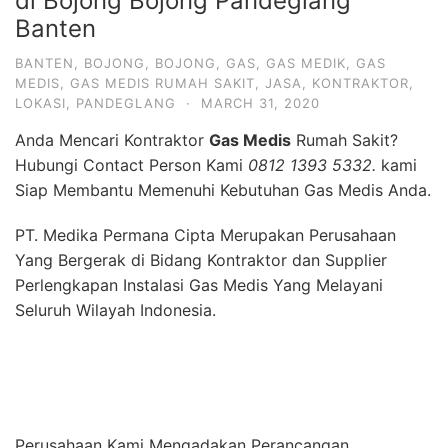
di Bojong Bojong Pandeglang
Banten
BANTEN
,
BOJONG
,
BOJONG
,
GAS
,
GAS MEDIK
,
GAS
MEDIS
,
GAS MEDIS RUMAH SAKIT
,
JASA
,
KONTRAKTOR
,
LOKASI
,
PANDEGLANG
·
MARCH 31, 2020
Anda Mencari Kontraktor
Gas Medis
Rumah Sakit?
Hubungi Contact Person Kami
0812 1393 5332.
kami
Siap Membantu Memenuhi Kebutuhan Gas Medis Anda.
PT. Medika Permana Cipta Merupakan Perusahaan
Yang Bergerak di Bidang Kontraktor dan Supplier
Perlengkapan Instalasi Gas Medis Yang Melayani
Seluruh Wilayah Indonesia.
Perusahaan Kami Mengadakan Perancangan,