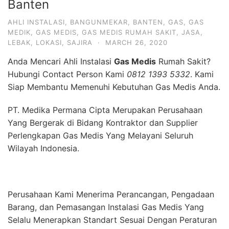
Banten
AHLI INSTALASI
,
BANGUNMEKAR
,
BANTEN
,
GAS
,
GAS
MEDIK
,
GAS MEDIS
,
GAS MEDIS RUMAH SAKIT
,
JASA
,
LEBAK
,
LOKASI
,
SAJIRA
·
MARCH 26, 2020
Anda Mencari Ahli Instalasi
Gas Medis
Rumah Sakit?
Hubungi Contact Person Kami
0812 1393 5332
. Kami
Siap Membantu Memenuhi Kebutuhan Gas Medis Anda.
PT. Medika Permana Cipta Merupakan Perusahaan
Yang Bergerak di Bidang Kontraktor dan Supplier
Perlengkapan Gas Medis Yang Melayani Seluruh
Wilayah Indonesia.
Perusahaan Kami Menerima Perancangan, Pengadaan
Barang, dan Pemasangan Instalasi Gas Medis Yang
Selalu Menerapkan Standart Sesuai Dengan Peraturan