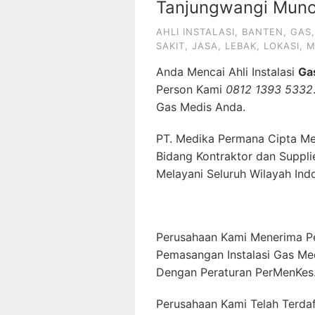
Tanjungwangi Munc
AHLI INSTALASI
,
BANTEN
,
GAS
SAKIT
,
JASA
,
LEBAK
,
LOKASI
,
M
Anda Mencai Ahli Instalasi
Ga
Person Kami
0812 1393 5332
Gas Medis Anda.
PT. Medika Permana Cipta Me
Bidang Kontraktor dan Suppli
Melayani Seluruh Wilayah Ind
Perusahaan Kami Menerima P
Pemasangan Instalasi Gas Me
Dengan Peraturan PerMenKes
Perusahaan Kami Telah Terda