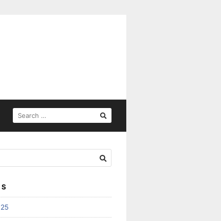
SEARCH
FOR:
ES
025