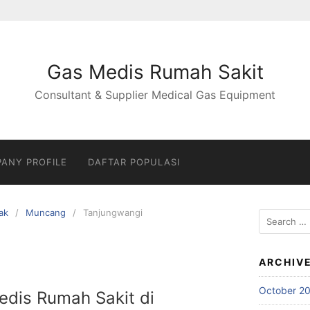
Gas Medis Rumah Sakit
Consultant & Supplier Medical Gas Equipment
ANY PROFILE
DAFTAR POPULASI
ak
Muncang
Tanjungwangi
Search
for:
ARCHIV
October 2
Medis Rumah Sakit di