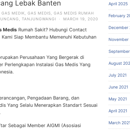
ang Lebak Banten
April 2025
,
GAS MEDIK
,
GAS MEDIS
,
GAS MEDIS RUMAH
February 2
UNCANG
,
TANJUNGWANGI
·
MARCH 19, 2020
December 
s Medis
Rumah Sakit? Hubungi Contact
. Kami Siap Membantu Memenuhi Kebutuhan
November 
September
rupakan Perusahaan Yang Bergerak di
August 20
er Perlengkapan Instalasi Gas Medis Yang
onesia.
July 2021
June 2021
erancangan, Pengadaan Barang, dan
May 2021
dis Yang Selalu Menerapkan Standart Sesuai
April 2021
.
March 202
ftar Sebagai Member AIGMI (Asosiasi