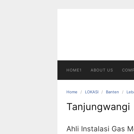
Skip
to
content
HOME1
ABOUT US
COMP
Home
LOKASI
Banten
Leb
Tanjungwangi
Ahli Instalasi Gas 