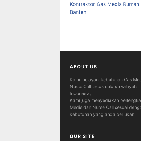
Kontraktor Gas Medis Rumah
Banten
ABOUT US
Kami melayani kebutuhan Gas Med
Nurse Call untuk seluruh wilayah
Indonesia,
Kami juga menyediakan perlengk
Medis dan Nurse Call sesuai deng
kebutuhan yang anda perlukan.
OUR SITE