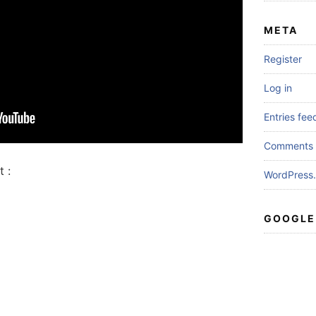
META
Register
Log in
Entries fee
Comments 
 :
WordPress.
GOOGLE