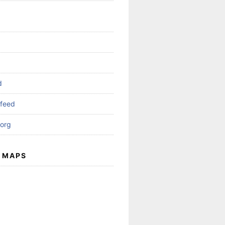
d
feed
org
 MAPS