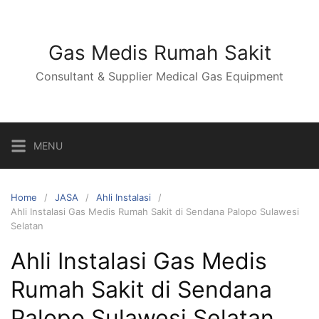
Skip
to
content
Gas Medis Rumah Sakit
Consultant & Supplier Medical Gas Equipment
MENU
Home
JASA
Ahli Instalasi
Ahli Instalasi Gas Medis Rumah Sakit di Sendana Palopo Sulawesi
Selatan
Ahli Instalasi Gas Medis
Rumah Sakit di Sendana
Palopo Sulawesi Selatan