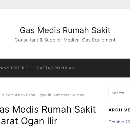
Gas Medis Rumah Sakit
Consultant & Supplier Medical Gas Equipment
ANY PROFILE
DAFTAR POPULASI
Search
t di Pemulutan Barat Ogan Ilir Sumatera Selatan
for:
 Gas Medis Rumah Sakit
ARCHIV
arat Ogan Ilir
October 2