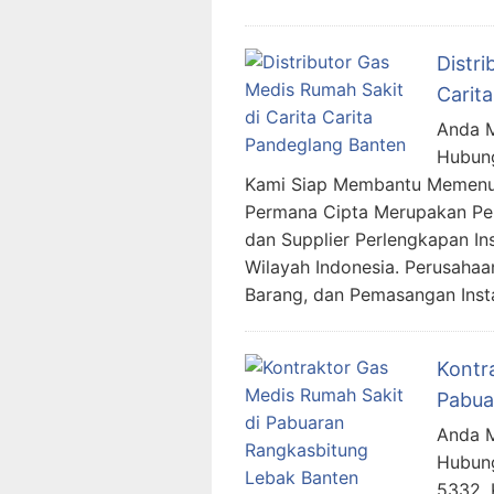
Distri
Carit
Anda M
Hubung
Kami Siap Membantu Memenuh
Permana Cipta Merupakan Per
dan Supplier Perlengkapan In
Wilayah Indonesia. Perusaha
Barang, dan Pemasangan Inst
Kontr
Pabua
Anda M
Hubung
5332.