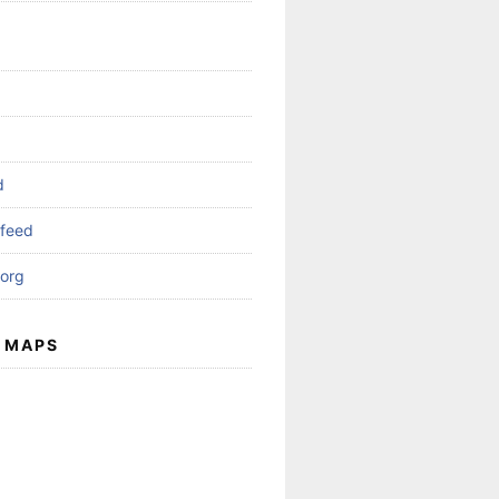
d
feed
org
 MAPS