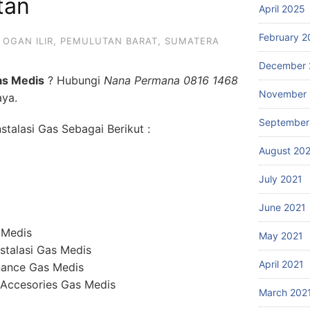
tan
April 2025
February 2
,
OGAN ILIR
,
PEMULUTAN BARAT
,
SUMATERA
December 
as Medis
? Hubungi
Nana Permana 0816 1468
November 
aya.
September
talasi Gas Sebagai Berikut :
August 20
July 2021
June 2021
 Medis
May 2021
stalasi Gas Medis
April 2021
nance Gas Medis
 Accesories Gas Medis
March 202