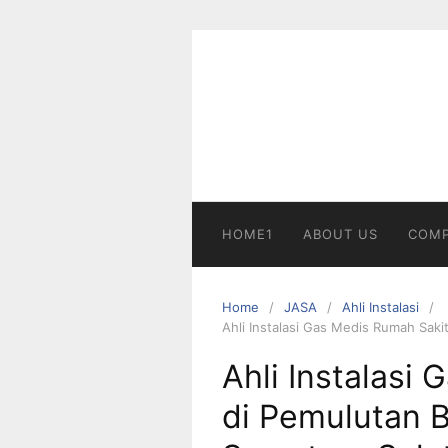
Skip
to
content
HOME1
ABOUT US
COMP
Home
JASA
Ahli Instalasi
Ahli Instalasi Gas Medis Rumah Saki
Ahli Instalasi
di Pemulutan B