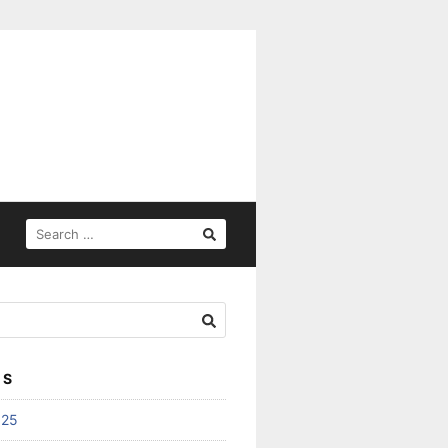
SEARCH
FOR:
ES
025