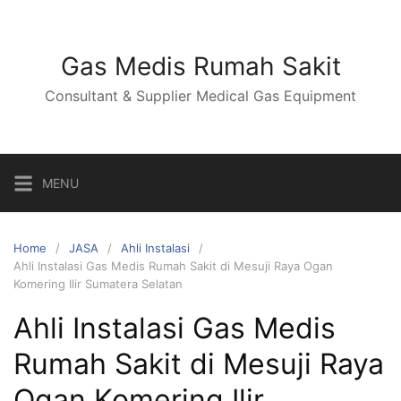
Skip
to
content
Gas Medis Rumah Sakit
Consultant & Supplier Medical Gas Equipment
MENU
Home
JASA
Ahli Instalasi
Ahli Instalasi Gas Medis Rumah Sakit di Mesuji Raya Ogan
Komering Ilir Sumatera Selatan
Ahli Instalasi Gas Medis
Rumah Sakit di Mesuji Raya
Ogan Komering Ilir