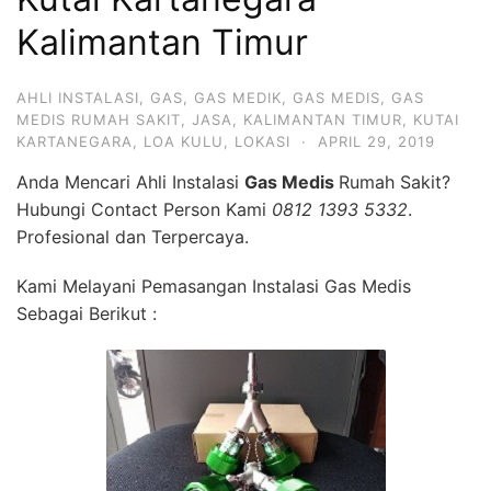
Kalimantan Timur
AHLI INSTALASI
,
GAS
,
GAS MEDIK
,
GAS MEDIS
,
GAS
MEDIS RUMAH SAKIT
,
JASA
,
KALIMANTAN TIMUR
,
KUTAI
KARTANEGARA
,
LOA KULU
,
LOKASI
·
APRIL 29, 2019
Anda Mencari Ahli Instalasi
Gas Medis
Rumah Sakit?
Hubungi Contact Person Kami
0812 1393 5332
.
Profesional dan Terpercaya.
Kami Melayani Pemasangan Instalasi Gas Medis
Sebagai Berikut :