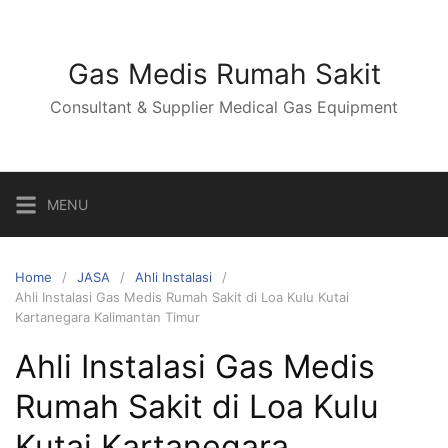
Skip
to
content
Gas Medis Rumah Sakit
Consultant & Supplier Medical Gas Equipment
MENU
Home
JASA
Ahli Instalasi
Ahli Instalasi Gas Medis Rumah Sakit di Loa Kulu Kutai
Kartanegara Kalimantan Timur
Ahli Instalasi Gas Medis
Rumah Sakit di Loa Kulu
Kutai Kartanegara