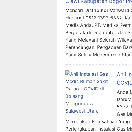
Ciawi Kabupaten Bogor Pr
Mencari Distributor Vanward 
Hubungi 0812 1393 5332. Ka
Medis Anda. PT. Medika Per
Bergerak di Distributor dan S
Yang Melayani Seluruh Wilay
Perancangan, Pengadaan Bara
Yang Selalu Menerapkan Stan
Ahli I
COVID
Anda M
Darura
5332.
Gas Me
Merupakan Perusahaan Yang B
Perlengkapan Instalasi Gas M