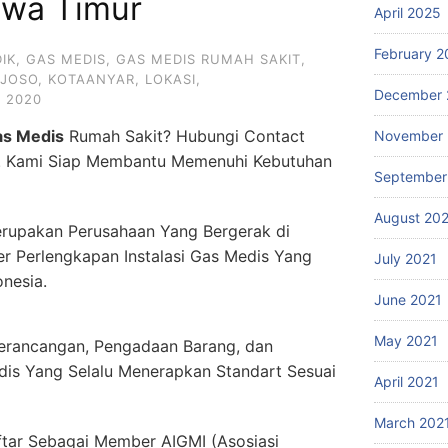
awa Timur
April 2025
February 2
IK
,
GAS MEDIS
,
GAS MEDIS RUMAH SAKIT
,
JOSO
,
KOTAANYAR
,
LOKASI
,
December 
 2020
as Medis
Rumah Sakit? Hubungi Contact
November 
. Kami Siap Membantu Memenuhi Kebutuhan
September
August 20
rupakan Perusahaan Yang Bergerak di
er Perlengkapan Instalasi Gas Medis Yang
July 2021
onesia.
June 2021
May 2021
erancangan, Pengadaan Barang, dan
dis Yang Selalu Menerapkan Standart Sesuai
April 2021
March 202
ftar Sebagai Member AIGMI (Asosiasi