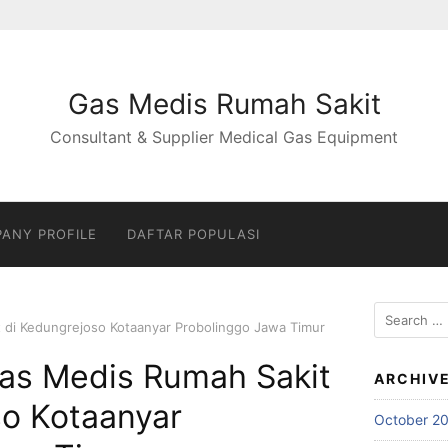
Gas Medis Rumah Sakit
Consultant & Supplier Medical Gas Equipment
ANY PROFILE
DAFTAR POPULASI
Search
it di Kedungrejoso Kotaanyar Probolinggo Jawa Timur
for:
 Gas Medis Rumah Sakit
ARCHIV
so Kotaanyar
October 2