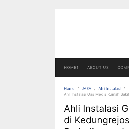
Skip
to
content
HOME1
ABOUT US
COMP
Home
JASA
Ahli Instalasi
Ahli Instalasi Gas Medis Rumah Sak
Ahli Instalasi
di Kedungrejo