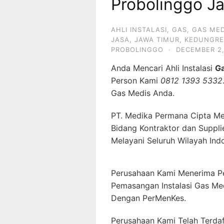
Probolinggo J
AHLI INSTALASI
,
GAS
,
GAS MED
JASA
,
JAWA TIMUR
,
KEDUNGRE
PROBOLINGGO
·
DECEMBER 2,
Anda Mencari Ahli Instalasi
G
Person Kami
0812 1393 5332
Gas Medis Anda.
PT. Medika Permana Cipta Me
Bidang Kontraktor dan Suppli
Melayani Seluruh Wilayah Ind
Perusahaan Kami Menerima P
Pemasangan Instalasi Gas Me
Dengan PerMenKes.
Perusahaan Kami Telah Terda