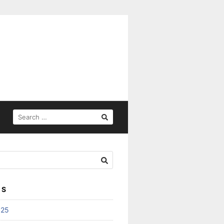
SEARCH
FOR:
ES
025