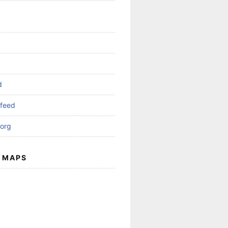
d
feed
org
 MAPS