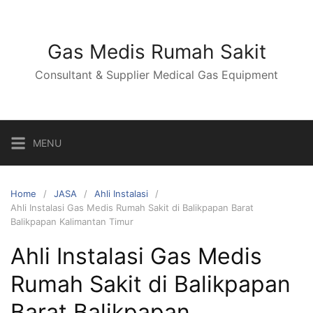
Skip
to
content
Gas Medis Rumah Sakit
Consultant & Supplier Medical Gas Equipment
MENU
Home
JASA
Ahli Instalasi
Ahli Instalasi Gas Medis Rumah Sakit di Balikpapan Barat
Balikpapan Kalimantan Timur
Ahli Instalasi Gas Medis
Rumah Sakit di Balikpapan
Barat Balikpapan