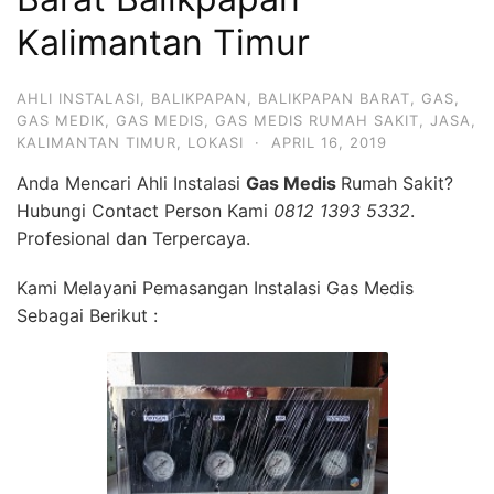
Kalimantan Timur
AHLI INSTALASI
,
BALIKPAPAN
,
BALIKPAPAN BARAT
,
GAS
,
GAS MEDIK
,
GAS MEDIS
,
GAS MEDIS RUMAH SAKIT
,
JASA
,
KALIMANTAN TIMUR
,
LOKASI
·
APRIL 16, 2019
Anda Mencari Ahli Instalasi
Gas Medis
Rumah Sakit?
Hubungi Contact Person Kami
0812 1393 5332
.
Profesional dan Terpercaya.
Kami Melayani Pemasangan Instalasi Gas Medis
Sebagai Berikut :