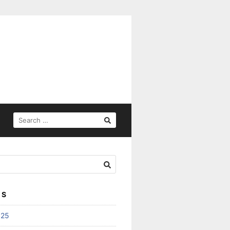
SEARCH
FOR:
ES
025