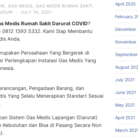
April 2025
IK
,
GAS MEDIS
,
GAS MEDIS RUMAH SAKIT
,
ADIUN
·
JULY 14, 2021
February 2
s Medis Rumah Sakit Darurat COVID
?
December 
i
0812 1393 5332
. Kami Siap Membantu
is Anda.
November 
rupakan Perusahaan Yang Bergerak di
September
er Perlengkapan Instalasi Gas Medis Yang
August 20
onesia.
July 2021
erancangan, Pengadaan Barang, dan
June 2021
dis Yang Selalu Menerapkan Standart Sesuai
.
May 2021
an Sistem Gas Medis Lapangan (Darurat)
April 2021
n Kebutuhan dan Bisa di Pasang Secara Non
March 202
).