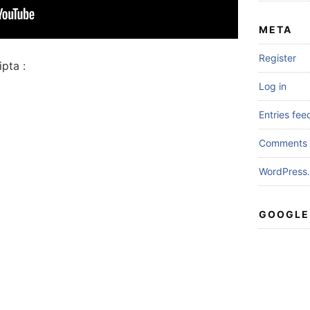
META
Register
pta :
Log in
Entries fee
Comments 
WordPress.
GOOGLE