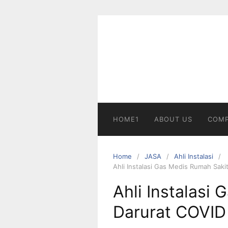
Skip
to
content
HOME1
ABOUT US
COMP
Home
JASA
Ahli Instalasi
Ahli Instalasi Gas Medis Rumah Sak
Ahli Instalasi
Darurat COVID