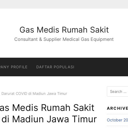
Gas Medis Rumah Sakit
Consultant & Supplier Medical Gas Equipment
ANY PROFILE
DAFTAR POPULASI
Search
it Darurat COVID di Madiun Jawa Timur
for:
 Gas Medis Rumah Sakit
ARCHIV
 di Madiun Jawa Timur
October 2