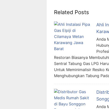
Related Posts
Ahli I
Karaw
Anda Me
Hubung
Profes
Restoran Biasanya Membutuhk
Sentral Tabung Gas LPG Harus
Untuk Meminimalisir Resiko K
Menghubungkan Tabung Pada
Distr
Songg
Anda M