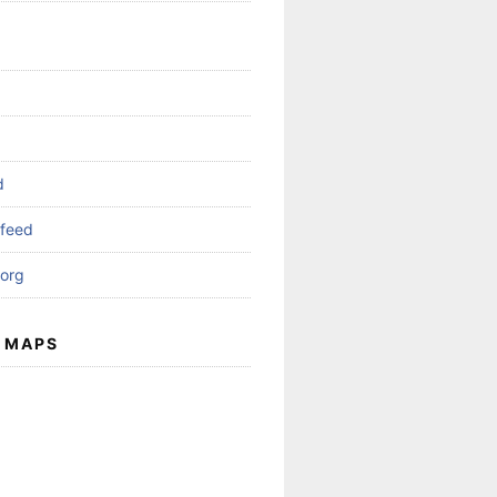
d
feed
org
 MAPS