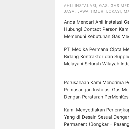
AHLI INSTALASI
,
GAS
,
GAS MED
JASA
,
JAWA TIMUR
,
LOKASI
,
M
Anda Mencari Ahli Instalasi
Ga
Hubungi Contact Person Kam
Memenuhi Kebutuhan Gas Med
PT. Medika Permana Cipta Me
Bidang Kontraktor dan Suppli
Melayani Seluruh Wilayah Ind
Perusahaan Kami Menerima P
Pemasangan Instalasi Gas Me
Dengan Peraturan PerMenKes
Kami Menyediakan Perlengkap
Yang di Desain Sesuai Denga
Permanent (Bongkar – Pasang