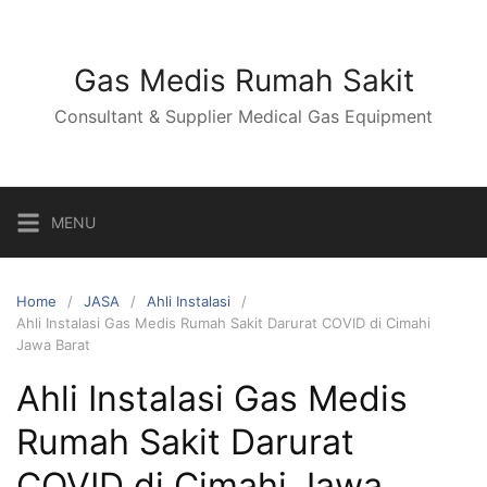
Skip
to
content
Gas Medis Rumah Sakit
Consultant & Supplier Medical Gas Equipment
MENU
Home
JASA
Ahli Instalasi
Ahli Instalasi Gas Medis Rumah Sakit Darurat COVID di Cimahi
Jawa Barat
Ahli Instalasi Gas Medis
Rumah Sakit Darurat
COVID di Cimahi Jawa