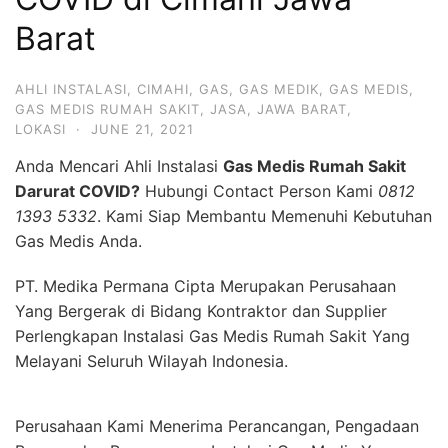
Barat
AHLI INSTALASI
,
CIMAHI
,
GAS
,
GAS MEDIK
,
GAS MEDIS
,
GAS MEDIS RUMAH SAKIT
,
JASA
,
JAWA BARAT
,
LOKASI
·
JUNE 21, 2021
Anda Mencari Ahli Instalasi
Gas Medis Rumah Sakit
Darurat COVID?
Hubungi Contact Person Kami
0812
1393 5332
. Kami Siap Membantu Memenuhi Kebutuhan
Gas Medis Anda.
PT. Medika Permana Cipta Merupakan Perusahaan
Yang Bergerak di Bidang Kontraktor dan Supplier
Perlengkapan Instalasi Gas Medis Rumah Sakit Yang
Melayani Seluruh Wilayah Indonesia.
Perusahaan Kami Menerima Perancangan, Pengadaan