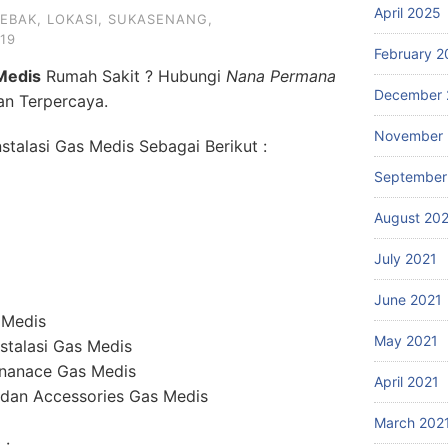
April 2025
LEBAK
,
LOKASI
,
SUKASENANG
,
19
February 2
Medis
Rumah Sakit ? Hubungi
Nana Permana
December 
an Terpercaya.
November 
talasi Gas Medis Sebagai Berikut :
September
August 20
July 2021
June 2021
 Medis
May 2021
stalasi Gas Medis
enanace Gas Medis
April 2021
dan Accessories Gas Medis
March 202
 :