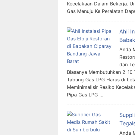
Kecelakaan Dalam Bekerja. 
Gas Menuju Ke Peralatan Dap
Ahli I
Babak
Anda Me
Restor
dan Te
Biasanya Membutuhkan 2-10 T
Tabung Gas LPG Harus di Let
Meminimalisir Resiko Kecelak
Pipa Gas LPG …
Suppl
Tegal
Anda M