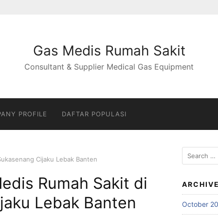
Gas Medis Rumah Sakit
Consultant & Supplier Medical Gas Equipment
ANY PROFILE
DAFTAR POPULASI
Search
 Sukasenang Cijaku Lebak Banten
for:
edis Rumah Sakit di
ARCHIV
jaku Lebak Banten
October 2