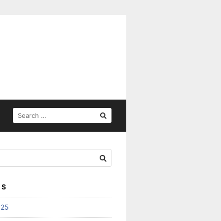
SEARCH
FOR:
ES
025