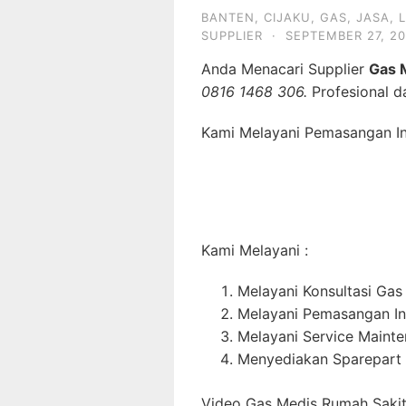
BANTEN
,
CIJAKU
,
GAS
,
JASA
,
SUPPLIER
·
SEPTEMBER 27, 20
Anda Menacari Supplier
Gas 
0816 1468 306.
Profesional d
Kami Melayani Pemasangan Ins
Kami Melayani :
Melayani Konsultasi Gas
Melayani Pemasangan In
Melayani Service Maint
Menyediakan Sparepart 
Video Gas Medis Rumah Sakit