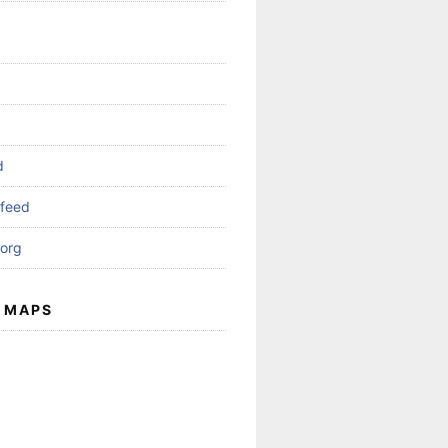
d
feed
org
 MAPS