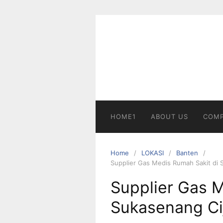
Skip
to
content
HOME1
ABOUT US
COMP
Home
LOKASI
Banten
Supplier Gas Medis Rumah Sakit di
Supplier Gas M
Sukasenang Ci