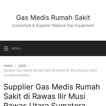
Skip
to
content
Gas Medis Rumah Sakit
Consultant & Supplier Medical Gas Equipment
MENU
Home
JASA
Supplier Gas Medis Rumah Sakit di Rawas Ilir Musi Rawas Utara
Sumatera Selatan
Supplier Gas Medis Rumah
Sakit di Rawas Ilir Musi
Rawas Utara Sumatera