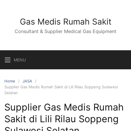
Skip
to
content
Gas Medis Rumah Sakit
Consultant & Supplier Medical Gas Equipment
MENU
Home
JASA
Supplier Gas Medis Rumah Sakit di Lili Rilau Soppeng Sulawesi
Selatan
Supplier Gas Medis Rumah
Sakit di Lili Rilau Soppeng
Sulawesi Selatan