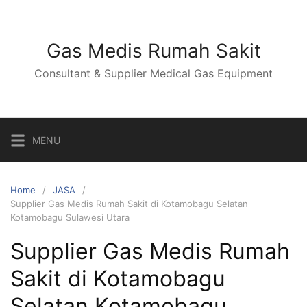
Skip
to
content
Gas Medis Rumah Sakit
Consultant & Supplier Medical Gas Equipment
MENU
Home
JASA
Supplier Gas Medis Rumah Sakit di Kotamobagu Selatan
Kotamobagu Sulawesi Utara
Supplier Gas Medis Rumah
Sakit di Kotamobagu
Selatan Kotamobagu