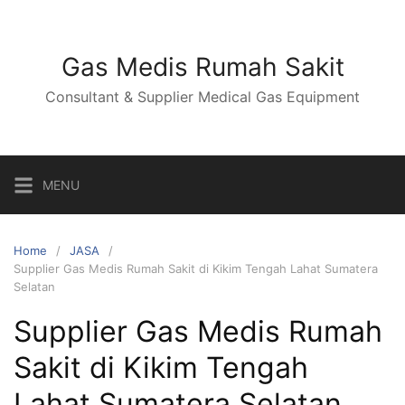
Skip
to
content
Gas Medis Rumah Sakit
Consultant & Supplier Medical Gas Equipment
MENU
Home
JASA
Supplier Gas Medis Rumah Sakit di Kikim Tengah Lahat Sumatera
Selatan
Supplier Gas Medis Rumah
Sakit di Kikim Tengah
Lahat Sumatera Selatan