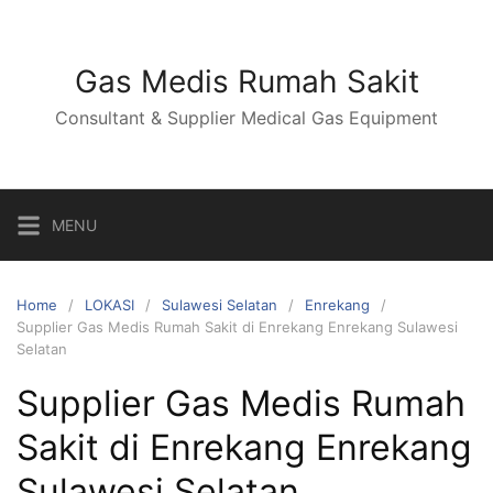
Skip
to
content
Gas Medis Rumah Sakit
Consultant & Supplier Medical Gas Equipment
MENU
Home
LOKASI
Sulawesi Selatan
Enrekang
Supplier Gas Medis Rumah Sakit di Enrekang Enrekang Sulawesi
Selatan
Supplier Gas Medis Rumah
Sakit di Enrekang Enrekang
Sulawesi Selatan